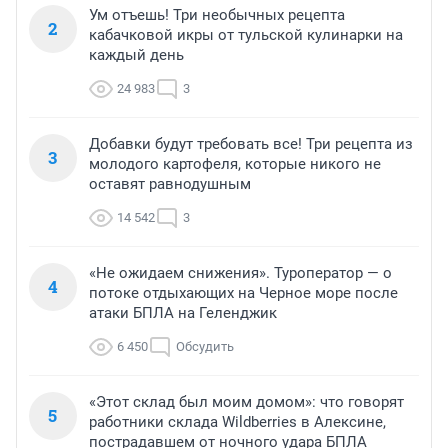
Ум отъешь! Три необычных рецепта
2
кабачковой икры от тульской кулинарки на
каждый день
24 983
3
Добавки будут требовать все! Три рецепта из
3
молодого картофеля, которые никого не
оставят равнодушным
14 542
3
«Не ожидаем снижения». Туроператор — о
4
потоке отдыхающих на Черное море после
атаки БПЛА на Геленджик
6 450
Обсудить
«Этот склад был моим домом»: что говорят
5
работники склада Wildberries в Алексине,
пострадавшем от ночного удара БПЛА