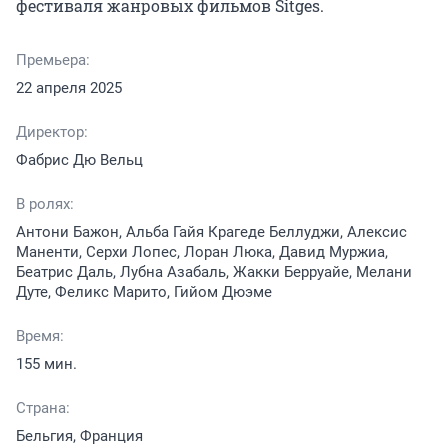
фестиваля жанровых фильмов Sitges.
Премьера:
22 апреля 2025
Директор:
Фабрис Дю Вельц
В ролях:
Антони Бажон, Альба Гайя Крагеде Беллуджи, Алексис
Маненти, Серхи Лопес, Лоран Люка, Давид Муржиа,
Беатрис Даль, Лубна Азабаль, Жакки Берруайе, Мелани
Дуте, Феликс Марито, Гийом Дюэме
Время:
155 мин.
Страна:
Бельгия, Франция