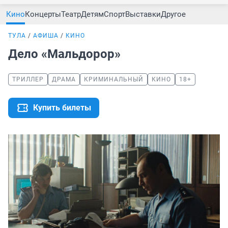
Кино
Концерты
Театр
Детям
Спорт
Выставки
Другое
ТУЛА
АФИША
КИНО
Дело «Мальдорор»
ТРИЛЛЕР
ДРАМА
КРИМИНАЛЬНЫЙ
КИНО
18+
Купить билеты