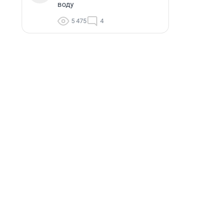
воду
5 475
4