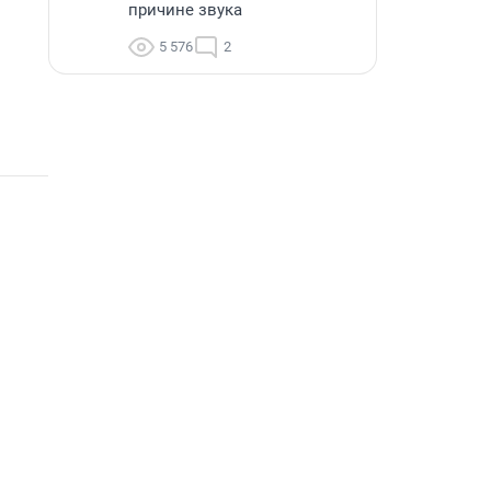
причине звука
5 576
2