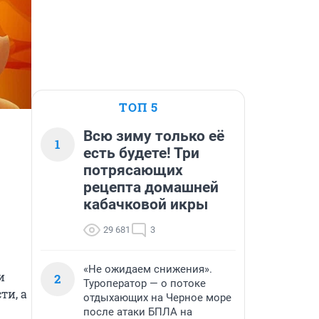
ТОП 5
Всю зиму только её
1
есть будете! Три
потрясающих
рецепта домашней
кабачковой икры
29 681
3
«Не ожидаем снижения».
 
2
Туроператор — о потоке
и, а 
отдыхающих на Черное море
после атаки БПЛА на