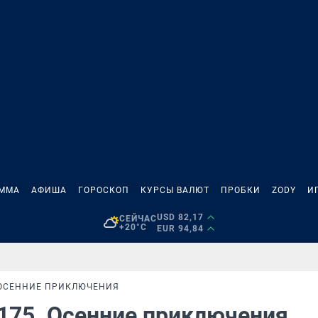
АММА
АФИША
ГОРОСКОП
КУРСЫ ВАЛЮТ
ПРОБКИ
ZODY
И
USD 82,17
СЕЙЧАС
+20°C
EUR 94,84
. ОСЕННИЕ ПРИКЛЮЧЕНИЯ
 175. Осенние приключения