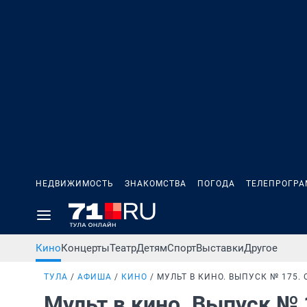
НЕДВИЖИМОСТЬ
ЗНАКОМСТВА
ПОГОДА
ТЕЛЕПРОГР
Кино
Концерты
Театр
Детям
Спорт
Выставки
Другое
ТУЛА
АФИША
КИНО
МУЛЬТ В КИНО. ВЫПУСК № 175
Мульт в кино. Выпуск №