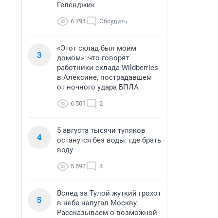
Геленджик
6 794
Обсудить
«Этот склад был моим
3
домом»: что говорят
работники склада Wildberries
в Алексине, пострадавшем
от ночного удара БПЛА
6 501
2
5 августа тысячи туляков
4
останутся без воды: где брать
воду
5 597
4
Вслед за Тулой жуткий грохот
5
в небе напугал Москву.
Рассказываем о возможной