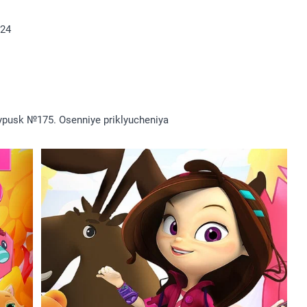
024
Vypusk №175. Osenniye priklyucheniya