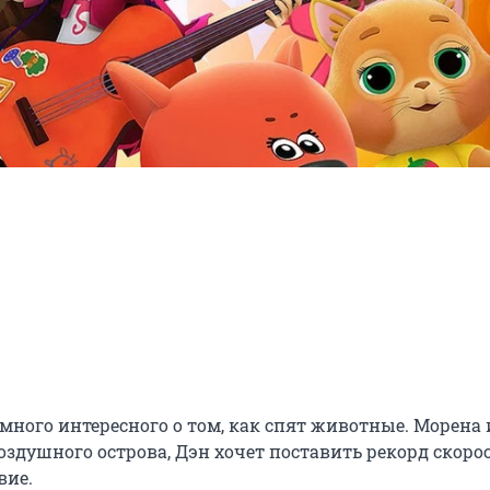
много интересного о том, как спят животные. Морена и
душного острова, Дэн хочет поставить рекорд скорост
вие.