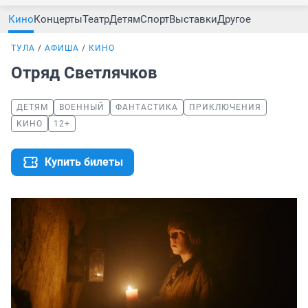
Кино
Концерты
Театр
Детям
Спорт
Выставки
Другое
ТУЛА
АФИША
КИНО
Отряд Светлячков
ДЕТЯМ
ВОЕННЫЙ
ФАНТАСТИКА
ПРИКЛЮЧЕНИЯ
КИНО
12+
Купить билеты