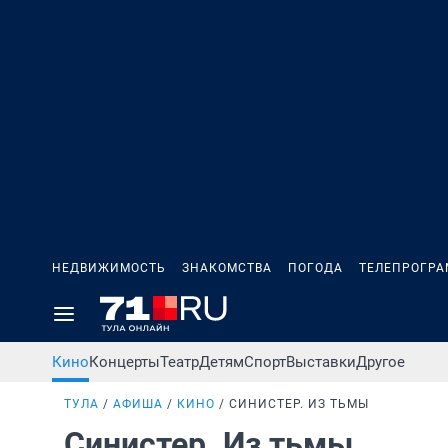
НЕДВИЖИМОСТЬ
ЗНАКОМСТВА
ПОГОДА
ТЕЛЕПРОГР
Кино
Концерты
Театр
Детям
Спорт
Выставки
Другое
ТУЛА
АФИША
КИНО
СИНИСТЕР. ИЗ ТЬМЫ
Синистер. Из тьмы