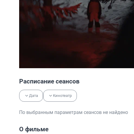
Расписание сеансов
Дата
Кинотеатр
По выбранным параметрам сеансов не найдено
О фильме