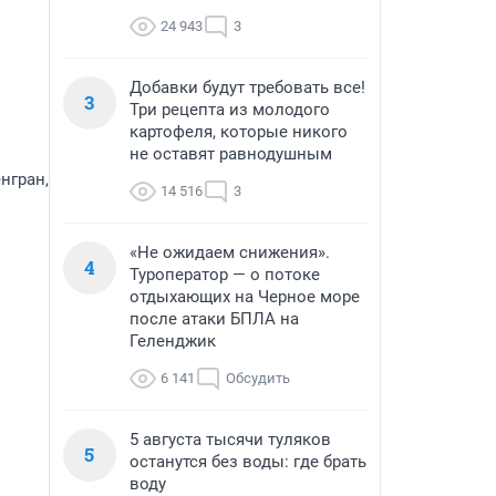
24 943
3
Добавки будут требовать все!
3
Три рецепта из молодого
картофеля, которые никого
не оставят равнодушным
нгран,
14 516
3
«Не ожидаем снижения».
4
Туроператор — о потоке
отдыхающих на Черное море
после атаки БПЛА на
Геленджик
6 141
Обсудить
5 августа тысячи туляков
5
останутся без воды: где брать
воду