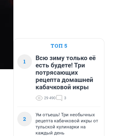
ТОП 5
Всю зиму только её
1
есть будете! Три
потрясающих
рецепта домашней
кабачковой икры
29 490
3
Ум отъешь! Три необычных
2
рецепта кабачковой икры от
тульской кулинарки на
каждый день