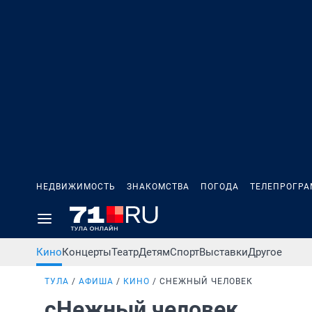
НЕДВИЖИМОСТЬ
ЗНАКОМСТВА
ПОГОДА
ТЕЛЕПРОГР
Кино
Концерты
Театр
Детям
Спорт
Выставки
Другое
ТУЛА
АФИША
КИНО
СНЕЖНЫЙ ЧЕЛОВЕК
сНежный человек