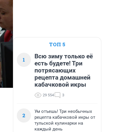
ТОП 5
Всю зиму только её
1
есть будете! Три
потрясающих
рецепта домашней
кабачковой икры
29 554
3
Ум отъешь! Три необычных
2
рецепта кабачковой икры от
тульской кулинарки на
каждый день