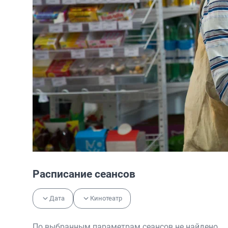
Расписание сеансов
Дата
Кинотеатр
По выбранным параметрам сеансов не найдено