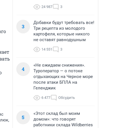
24 987
3
Добавки будут требовать все!
3
Три рецепта из молодого
го 
картофеля, которые никого
не оставят равнодушным
14 551
3
ает 
ать 
«Не ожидаем снижения».
4
Туроператор — о потоке
 
отдыхающих на Черное море
после атаки БПЛА на
Геленджик
6 477
Обсудить
«Этот склад был моим
ис
5
домом»: что говорят
алюк,
работники склада Wildberries