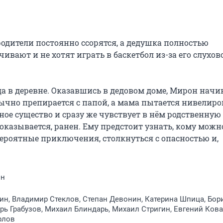
одители постоянно ссорятся, а дедушка полностью 
вают и не хотят играть в баскетбол из-за его слухово
 в деревне. Оказавшись в дедовом доме, Мирон начин
вычно препирается с папой, а мама пытается нивелиров
ое существо и сразу же чувствует в нём родственную 
оказывается, ранен. Ему предстоит узнать, кому можно
вероятные приключения, столкнуться с опасностью и, 
ин
ин, Владимир Стеклов, Степан Девонин, Катерина Шпица, Бор
рь Грабузов, Михаил Блиндарь, Михаил Стригин, Евгений Ков
рлов