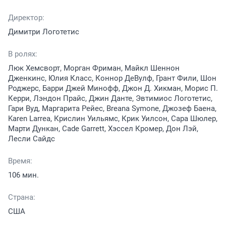
Директор:
Димитри Логотетис
В ролях:
Люк Хемсворт, Морган Фриман, Майкл Шеннон
Дженкинс, Юлия Класс, Коннор ДеВулф, Грант Фили, Шон
Роджерс, Барри Джей Минофф, Джон Д. Хикман, Морис П.
Керри, Лэндон Прайс, Джин Данте, Эвтимиос Логотетис,
Гари Вуд, Маргарита Рейес, Breana Symone, Джозеф Баена,
Karen Larrea, Крислин Уильямс, Крик Уилсон, Сара Шюлер,
Марти Дункан, Cade Garrett, Хэссел Кромер, Дон Лэй,
Лесли Сайдс
Время:
106 мин.
Страна:
США