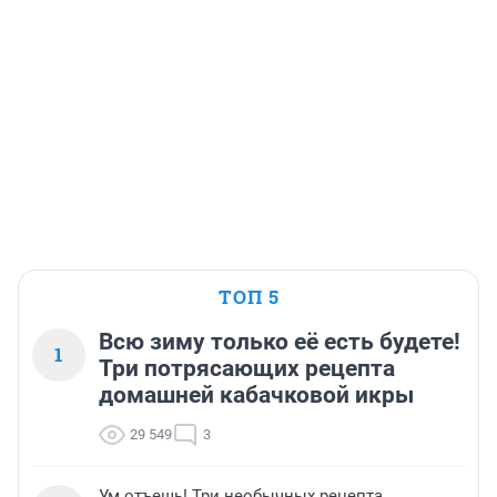
ТОП 5
Всю зиму только её есть будете!
1
Три потрясающих рецепта
домашней кабачковой икры
29 549
3
Ум отъешь! Три необычных рецепта