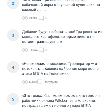
2
кабачковой икры от тульской кулинарки на
каждый день
24 983
3
Добавки будут требовать все! Три рецепта из
3
молодого картофеля, которые никого не
оставят равнодушным
14 542
3
«Не ожидаем снижения». Туроператор — о
4
потоке отдыхающих на Черное море после
атаки БПЛА на Геленджик
6 450
Обсудить
«Этот склад был моим домом»: что говорят
5
работники склада Wildberries в Алексине,
пострадавшем от ночного удара БПЛА