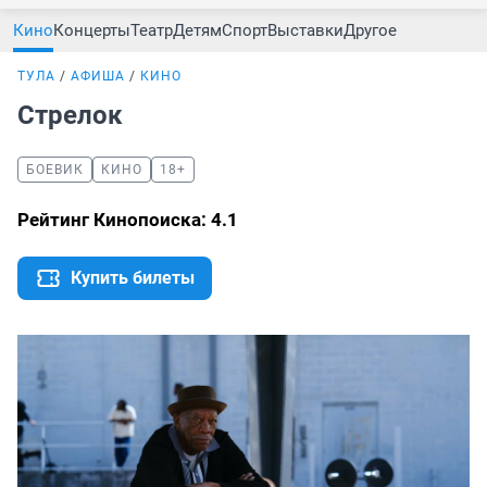
Кино
Концерты
Театр
Детям
Спорт
Выставки
Другое
ТУЛА
АФИША
КИНО
Стрелок
БОЕВИК
КИНО
18+
Рейтинг Кинопоиска: 4.1
Купить билеты