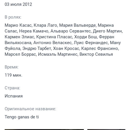
03 июля 2012
В ролях:
Марио Касас, Клара Лаго, Мария Вальверде, Марина
Салас, Нереа Камачо, Альваро Сервантес, Диего Мартин,
Кармен Элиас, Кристина Пласас, Хорди Бош, Ферран
Вильяхосана, Антонио Веласкес, Луис Фернандес, Ману
Фуйола, Эндрю Тарбет, Хоан Кросас, Карлес Франсино,
Марсел Боррас, Исмаэль Мартинес, Виктор Севилья
Время:
119 мин.
Страна:
Испания
Оригинальное название:
Tengo ganas de ti