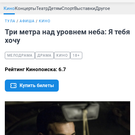
Кино
Концерты
Театр
Детям
Спорт
Выставки
Другое
ТУЛА
АФИША
КИНО
Три метра над уровнем неба: Я тебя
хочу
МЕЛОДРАМА
ДРАМА
КИНО
18+
Рейтинг Кинопоиска: 6.7
Купить билеты