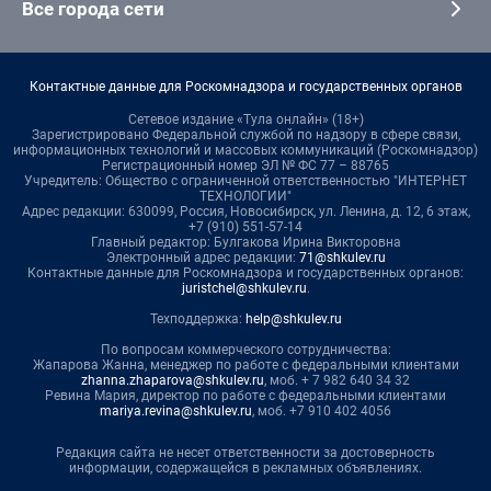
Все города сети
Контактные данные для Роскомнадзора и государственных органов
Сетевое издание «Тула онлайн» (18+)
Зарегистрировано Федеральной службой по надзору в сфере связи,
информационных технологий и массовых коммуникаций (Роскомнадзор)
Регистрационный номер ЭЛ № ФС 77 – 88765
Учредитель: Общество с ограниченной ответственностью "ИНТЕРНЕТ
ТЕХНОЛОГИИ"
Адрес редакции: 630099, Россия, Новосибирск, ул. Ленина, д. 12, 6 этаж,
+7 (910) 551-57-14
Главный редактор: Булгакова Ирина Викторовна
Электронный адрес редакции:
71@shkulev.ru
Контактные данные для Роскомнадзора и государственных органов:
juristchel@shkulev.ru
.
Техподдержка:
help@shkulev.ru
По вопросам коммерческого сотрудничества:
Жапарова Жанна, менеджер по работе с федеральными клиентами
zhanna.zhaparova@shkulev.ru
, моб. + 7 982 640 34 32
Ревина Мария, директор по работе с федеральными клиентами
mariya.revina@shkulev.ru
, моб. +7 910 402 4056
Редакция сайта не несет ответственности за достоверность
информации, содержащейся в рекламных объявлениях.