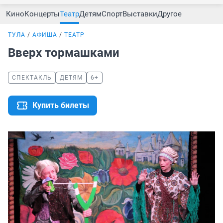
Кино
Концерты
Театр
Детям
Спорт
Выставки
Другое
ТУЛА
АФИША
ТЕАТР
Вверх тормашками
СПЕКТАКЛЬ
ДЕТЯМ
6+
Купить билеты