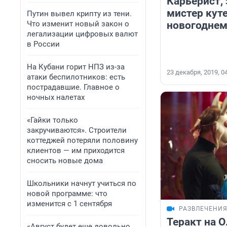
Карьерист, 
мистер кут
Путин вывел крипту из тени.
Что изменит новый закон о
новогоднем
легализации цифровых валют
в России
На Кубани горит НПЗ из-за
23 декабря, 2019, 0
атаки беспилотников: есть
пострадавшие. Главное о
ночных налетах
«Гайки только
закручиваются». Строители
коттеджей потеряли половину
клиентов — им приходится
сносить новые дома
Школьники начнут учиться по
новой программе: что
изменится с 1 сентября
РАЗВЛЕЧЕНИ
Теракт на 
«Август будет еще довольно