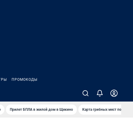
ГРЫ
ПРОМОКОДЫ
е
Прилет БПЛА в жилой дом в Щекино
Карта грибных мест под Туло