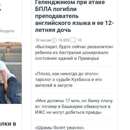
Геленджиком при атаке
в
БПЛА погибли
?
преподаватель
английского языка и ее 12-
летняя дочь
бсудить
18 часов
16 820
10
«Выглядит, будто сейчас развалится»:
ребенка из Австралии шокировало
состояние зданий в Приморье
«Плохо, как никогда до этого»:
таролог о судьбе Кузбасса и его
жителей в августе
«Мне должны 17 млн, но банку плачу
я»: почему в Башкирии обманутые в
ИЖС не могут добиться правды
илки в
«Шрамы болят ужасно».