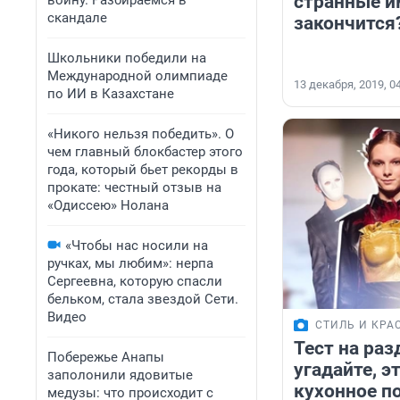
странные им
войну. Разбираемся в
скандале
закончится
Школьники победили на
Международной олимпиаде
13 декабря, 2019, 0
по ИИ в Казахстане
«Никого нельзя победить». О
чем главный блокбастер этого
года, который бьет рекорды в
прокате: честный отзыв на
«Одиссею» Нолана
«Чтобы нас носили на
ручках, мы любим»: нерпа
Сергеевна, которую спасли
бельком, стала звездой Сети.
Видео
СТИЛЬ И КРА
Тест на раз
Побережье Анапы
угадайте, э
заполонили ядовитые
кухонное п
медузы: что происходит с