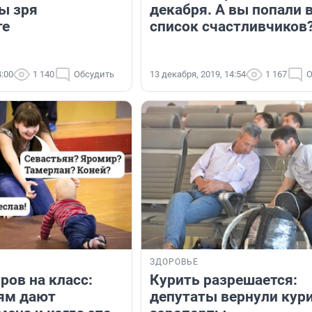
ы зря
декабря. А вы попали 
те
список счастливчиков
4:00
1 140
Обсудить
13 декабря, 2019, 14:54
1 167
О
ЗДОРОВЬЕ
ров на класс:
Курить разрешается:
ям дают
депутаты вернули кур