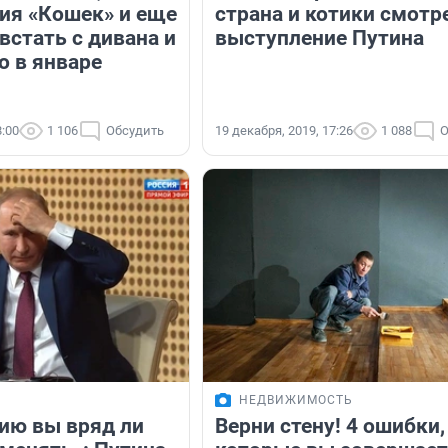
ия «Кошек» и еще
страна и котики смотр
встать с дивана и
выступление Путина
о в январе
8:00
1 106
Обсудить
19 декабря, 2019, 17:26
1 088
О
НЕДВИЖИМОСТЬ
ию вы вряд ли
Верни стену! 4 ошибки,