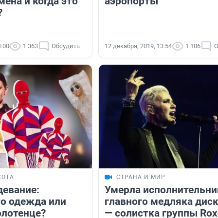
ена и когда это
аэропорты
?
4:00
1 363
Обсудить
12 декабря, 2019, 13:54
1 106
О
СОТА
СТРАНА И МИР
девание:
Умерла исполнительни
то одежда или
главного медляка дис
олотенце?
— солистка группы Rox