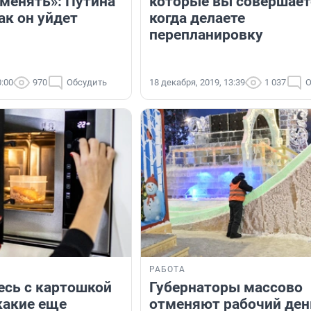
оменять»: Путина
которые вы совершает
ак он уйдет
когда делаете
перепланировку
0:00
970
Обсудить
18 декабря, 2019, 13:39
1 037
О
РАБОТА
сь с картошкой
Губернаторы массово
какие еще
отменяют рабочий ден