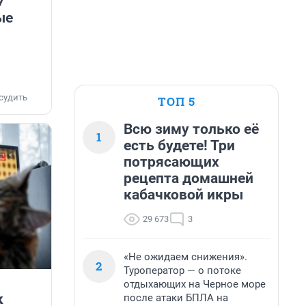
7
ые
судить
ТОП 5
Всю зиму только её
1
есть будете! Три
потрясающих
рецепта домашней
кабачковой икры
29 673
3
«Не ожидаем снижения».
2
Туроператор — о потоке
отдыхающих на Черное море
к
после атаки БПЛА на