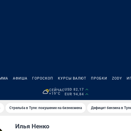
АММА
АФИША
ГОРОСКОП
КУРСЫ ВАЛЮТ
ПРОБКИ
ZODY
И
USD 82,17
СЕЙЧАС
+19°C
EUR 94,84
6
Стрельба в Туле: покушение на бизнесмена
Дефицит бензина в Тул
Илья Ненко