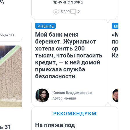
е,
причине звука
5 399
2
МНЕНИЕ
МНЕНИ
Мой банк меня
«Маши
бсудить
бережет. Журналист
полет
хотела снять 200
сравн
тысяч, чтобы погасить
Казах
кредит, — к ней домой
приехала служба
безопасности
Ксения Владимирская
Автор мнения
РЕКОМЕНДУЕМ
На пляже под
ь 31