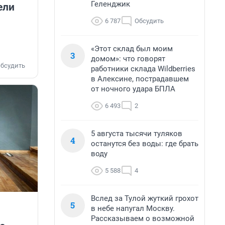
Геленджик
ели
6 787
Обсудить
«Этот склад был моим
3
домом»: что говорят
бсудить
работники склада Wildberries
в Алексине, пострадавшем
от ночного удара БПЛА
6 493
2
5 августа тысячи туляков
4
останутся без воды: где брать
воду
5 588
4
Вслед за Тулой жуткий грохот
5
в небе напугал Москву.
Рассказываем о возможной