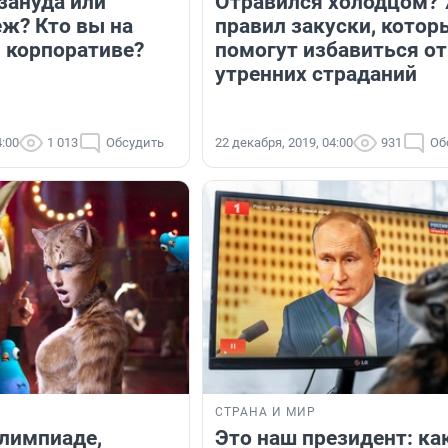
зануда или
Отравился холодцом? 
еж? Кто вы на
правил закуски, котор
 корпоративе?
помогут избавиться от
утренних страданий
4:00
1 013
Обсудить
22 декабря, 2019, 04:00
931
Об
Я
СТРАНА И МИР
Олимпиаде,
Это наш президент: ка