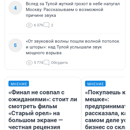
Вслед за Тулой жуткий грохот в небе напугал
4
Москву. Рассказываем о возможной
причине звука
6 379
2
«От звуковой волны пошли волной потолок
5
и шторы»: над Тулой услышали звук
мощного взрыва
5 774
Обсудить
МНЕНИЕ
МНЕНИЕ
«Финал не совпал с
«Покупаешь ко
ожиданиями»: стоит ли
мешке»:
смотреть фильм
предпринимат
«Старый орел» на
рассказала, как
большом экране —
самом деле ус
честная рецензия
бизнес со скл