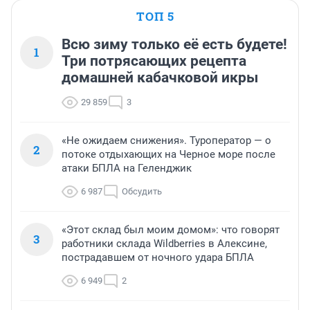
ТОП 5
Всю зиму только её есть будете!
1
Три потрясающих рецепта
домашней кабачковой икры
29 859
3
«Не ожидаем снижения». Туроператор — о
2
потоке отдыхающих на Черное море после
атаки БПЛА на Геленджик
6 987
Обсудить
«Этот склад был моим домом»: что говорят
3
работники склада Wildberries в Алексине,
пострадавшем от ночного удара БПЛА
6 949
2