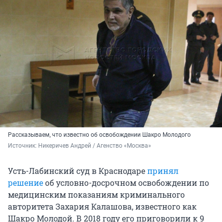
Рассказываем, что известно об освобождении Шакро Молодого
Источник: 
Никеричев Андрей / Агенство «Москва»
Усть-Лабинский суд в Краснодаре
принял
решение
об условно-досрочном освобождении по
медицинским показаниям криминального
авторитета Захария Калашова, известного как
Шакро Молодой. В 2018 году его приговорили к 9