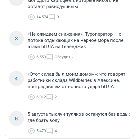
молодого картофеля, которые никого не
оставят равнодушным
14 574
3
«Не ожидаем снижения». Туроператор — о
3
потоке отдыхающих на Черное море после
атаки БПЛА на Геленджик
6 550
Обсудить
«Этот склад был моим домом»: что говорят
4
работники склада Wildberries в Алексине,
пострадавшем от ночного удара БПЛА
6 012
2
5 августа тысячи туляков останутся без воды:
5
где брать воду
5 479
4