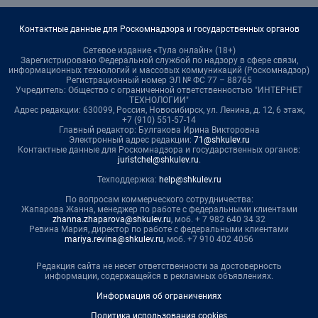
Контактные данные для Роскомнадзора и государственных органов
Сетевое издание «Тула онлайн» (18+)
Зарегистрировано Федеральной службой по надзору в сфере связи,
информационных технологий и массовых коммуникаций (Роскомнадзор)
Регистрационный номер ЭЛ № ФС 77 – 88765
Учредитель: Общество с ограниченной ответственностью "ИНТЕРНЕТ
ТЕХНОЛОГИИ"
Адрес редакции: 630099, Россия, Новосибирск, ул. Ленина, д. 12, 6 этаж,
+7 (910) 551-57-14
Главный редактор: Булгакова Ирина Викторовна
Электронный адрес редакции:
71@shkulev.ru
Контактные данные для Роскомнадзора и государственных органов:
juristchel@shkulev.ru
.
Техподдержка:
help@shkulev.ru
По вопросам коммерческого сотрудничества:
Жапарова Жанна, менеджер по работе с федеральными клиентами
zhanna.zhaparova@shkulev.ru
, моб. + 7 982 640 34 32
Ревина Мария, директор по работе с федеральными клиентами
mariya.revina@shkulev.ru
, моб. +7 910 402 4056
Редакция сайта не несет ответственности за достоверность
информации, содержащейся в рекламных объявлениях.
Информация об ограничениях
Политика использования cookies