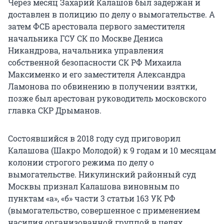
Через месяц Захарий Калашов был задержан и
доставлен в полицию по делу о вымогательстве. А
затем ФСБ арестовала первого заместителя
начальника ГСУ СК по Москве Дениса
Никандрова, начальника управления
собственной безопасности СК РФ Михаила
Максименко и его заместителя Александра
Ламонова по обвинению в получении взятки,
позже был арестован руководитель московского
главка СКР Дрыманов.
Состоявшийся в 2018 году суд приговорил
Калашова (Шакро Молодой) к 9 годам и 10 месяцам
колонии строгого режима по делу о
вымогательстве. Никулинский районный суд
Москвы признал Калашова виновным по
пунктам «а», «б» части 3 статьи 163 УК РФ
(вымогательство, совершенное с применением
насилия организованной группой в целях