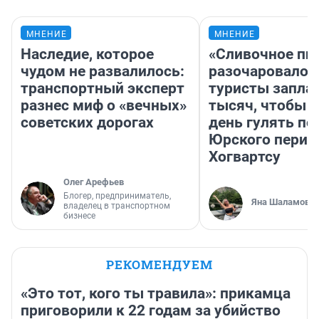
МНЕНИЕ
МНЕНИЕ
Наследие, которое
«Сливочное пи
чудом не развалилось:
разочаровало»
транспортный эксперт
туристы запла
разнес миф о «вечных»
тысяч, чтобы 
советских дорогах
день гулять по
Юрского перио
Хогвартсу
Олег Арефьев
Блогер, предприниматель,
Яна Шаламова
владелец в транспортном
бизнесе
РЕКОМЕНДУЕМ
«Это тот, кого ты травила»: прикамца
приговорили к 22 годам за убийство