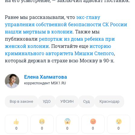
на его усмотрение, — заключил адвокат Постанюк.
Ранее мы рассказывали, что
экс-главу
управления собственной безопасности СК России
нашли мертвым в колонии
. Также мы
публиковали
репортаж из дома ребенка при
женской колонии
. Почитайте еще
историю
криминального авторитета Мишки Слепого
,
который держал в страхе всю Москву в 90-х.
Елена Халматова
корреспондент MSK1.RU
Вор в законе
УДО
УФСИН
Суд
Краснодар
0
0
0
0
0