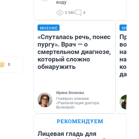
воду
5 540
4
МНЕНИЕ
МНЕНИ
«Спуталась речь, понес
Прода
пургу». Врач — о
возьм
смертельном диагнозе,
нам г
который сложно
налог
0
обнаружить
косне
даже 
Ирина Волкова
Главврач клиники
«Реабилитация доктора
Волковой»
РЕКОМЕНДУЕМ
Лицевая гладь для