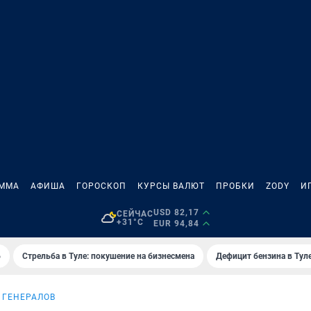
АММА
АФИША
ГОРОСКОП
КУРСЫ ВАЛЮТ
ПРОБКИ
ZODY
И
USD 82,17
СЕЙЧАС
+31°C
EUR 94,84
6
Стрельба в Туле: покушение на бизнесмена
Дефицит бензина в Тул
 ГЕНЕРАЛОВ