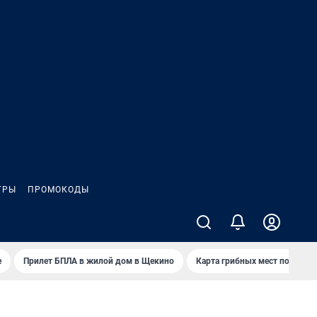
ГРЫ
ПРОМОКОДЫ
е
Прилет БПЛА в жилой дом в Щекино
Карта грибных мест под Туло