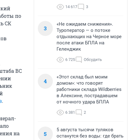
14 617
3
цкий
аботы по
ь СК
«Не ожидаем снижения».
3
Туроператор — о потоке
отдыхающих на Черное море
нов
после атаки БПЛА на
Геленджик
6 725
Обсудить
а
штаба ВС
«Этот склад был моим
ении
4
домом»: что говорят
ьник
работники склада Wildberries
й
в Алексине, пострадавшем
в
.
от ночного удара БПЛА
6 381
2
нерал-
тало
5 августа тысячи туляков
чения на
5
останутся без воды: где брать