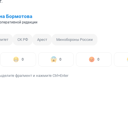
.
на Бормотова
оперативной редакции
итет
СК РФ
Арест
Минобороны России
0
0
0
ыделите фрагмент и нажмите Ctrl+Enter