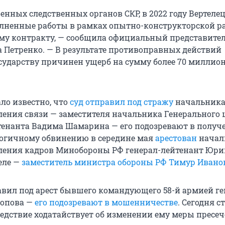
енных следственных органов СКР, в 2022 году Вертеле
ненные работы в рамках опытно-конструкторской р
му контракту, — сообщила официальный представител
а Петренко. — В результате противоправных действий
сударству причинен ущерб на сумму более 70 миллио
ало известно, что
суд отправил под стражу
начальник
ления связи — заместителя начальника Генерального 
тенанта Вадима Шамарина — его подозревают в получ
логичному обвинению в середине мая
арестован
начал
ления кадров Минобороны РФ генерал-лейтенант Юри
еле —
заместитель министра обороны РФ Тимур Ивано
равил под арест бывшего командующего 58-й армией ге
Попова —
его подозревают в мошенничестве
. Сегодня с
следствие ходатайствует об изменении ему меры пресе