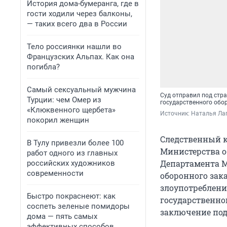
История дома-бумеранга, где в
гости ходили через балконы,
— таких всего два в России
Тело россиянки нашли во
Французских Альпах. Как она
погибла?
Самый сексуальный мужчина
Суд отправил под стр
Турции: чем Омер из
государственного обо
«Клюквенного щербета»
Источник: 
Наталья Лап
покорил женщин
Следственный к
В Тулу привезли более 100
Министерства о
работ одного из главных
Департамента М
российских художников
современности
оборонного зак
злоупотреблен
Быстро покраснеют: как
государственног
соспеть зеленые помидоры
заключение под
дома — пять самых
эффективных способов