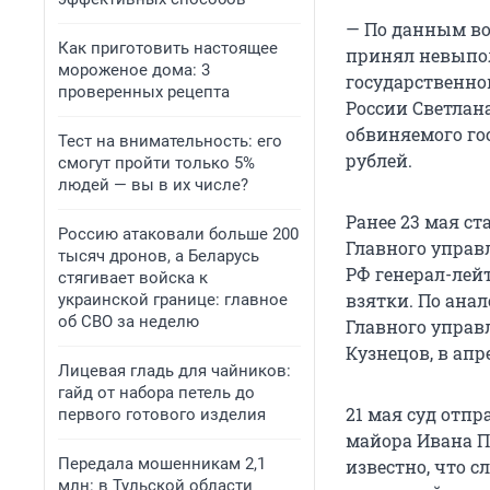
— По данным во
Как приготовить настоящее
принял невыпол
мороженое дома: 3
государственно
проверенных рецепта
России Светлан
обвиняемого го
Тест на внимательность: его
рублей.
смогут пройти только 5%
людей — вы в их числе?
Ранее 23 мая ст
Россию атаковали больше 200
Главного управ
тысяч дронов, а Беларусь
РФ генерал-лей
стягивает войска к
взятки. По ана
украинской границе: главное
об СВО за неделю
Главного управ
Кузнецов, в апр
Лицевая гладь для чайников:
гайд от набора петель до
21 мая суд отп
первого готового изделия
майора Ивана 
Передала мошенникам 2,1
известно, что 
млн: в Тульской области