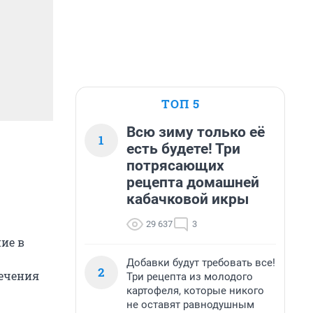
ТОП 5
Всю зиму только её
1
есть будете! Три
потрясающих
рецепта домашней
кабачковой икры
29 637
3
ие в
Добавки будут требовать все!
2
сечения
Три рецепта из молодого
картофеля, которые никого
не оставят равнодушным