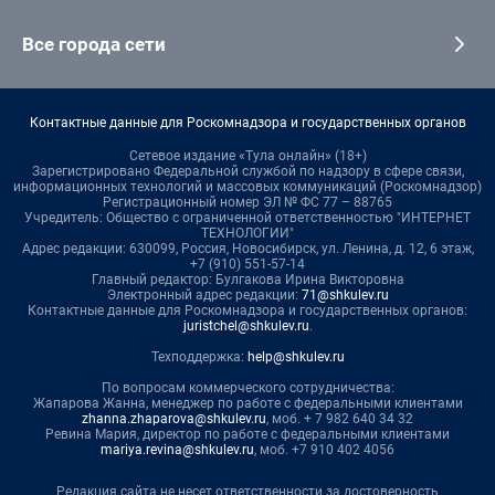
Все города сети
Контактные данные для Роскомнадзора и государственных органов
Сетевое издание «Тула онлайн» (18+)
Зарегистрировано Федеральной службой по надзору в сфере связи,
информационных технологий и массовых коммуникаций (Роскомнадзор)
Регистрационный номер ЭЛ № ФС 77 – 88765
Учредитель: Общество с ограниченной ответственностью "ИНТЕРНЕТ
ТЕХНОЛОГИИ"
Адрес редакции: 630099, Россия, Новосибирск, ул. Ленина, д. 12, 6 этаж,
+7 (910) 551-57-14
Главный редактор: Булгакова Ирина Викторовна
Электронный адрес редакции:
71@shkulev.ru
Контактные данные для Роскомнадзора и государственных органов:
juristchel@shkulev.ru
.
Техподдержка:
help@shkulev.ru
По вопросам коммерческого сотрудничества:
Жапарова Жанна, менеджер по работе с федеральными клиентами
zhanna.zhaparova@shkulev.ru
, моб. + 7 982 640 34 32
Ревина Мария, директор по работе с федеральными клиентами
mariya.revina@shkulev.ru
, моб. +7 910 402 4056
Редакция сайта не несет ответственности за достоверность