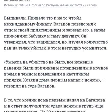
Источник: 
УФСИН России по Республике Башкортостан / vk.com
Выпивали. Привело это к не то чтобы
неожиданному финалу. Вагапов повздорил с
отцом своей приятельницы и зарезал его, а затем
прикончил бабушку и саму девушку. Он
утверждал, что защищался, но, изучая количество
ран на телах убитых, в этом нетрудно усомниться.
«Умысла на убийство не было, все ножевые
ранения были причинены потерпевшим в ночное
время в темном помещении в хаотичном
порядке. Хозяин дома первым напал с ножом», —
говорил на суде Вагапов.
В то, что хозяин дома первым напал на Вагапова
и в ответ получил три удара ножом в грудь, еще
можно поверить. Но 22 колото-резаных