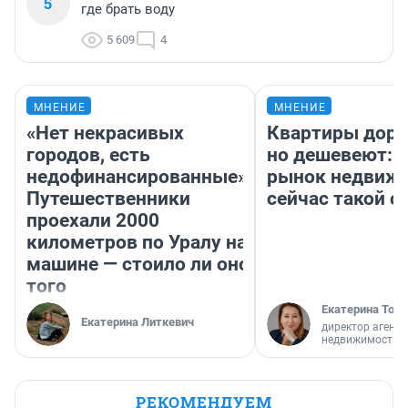
5
где брать воду
5 609
4
МНЕНИЕ
МНЕНИЕ
«Нет некрасивых
Квартиры дор
городов, есть
но дешевеют: 
недофинансированные».
рынок недвиж
Путешественники
сейчас такой 
проехали 2000
километров по Уралу на
машине — стоило ли оно
того
Екатерина Торо
Екатерина Литкевич
директор агентс
недвижимости
РЕКОМЕНДУЕМ