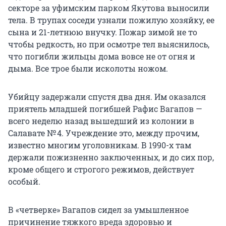
секторе за уфимским парком Якутова выносили
тела. В трупах соседи узнали пожилую хозяйку, ее
сына и
21-летнюю
внучку. Пожар зимой не то
чтобы редкость, но при осмотре тел выяснилось,
что погибли жильцы дома вовсе не от огня и
дыма. Все трое были исколоты ножом.
Убийцу задержали спустя два дня. Им оказался
приятель младшей погибшей Рафис Вагапов —
всего неделю назад вышедший из колонии в
Салавате
№ 4
. Учреждение это, между прочим,
известно многим уголовникам. В 1990-х там
держали пожизненно заключенных, и до сих пор,
кроме общего и строгого режимов, действует
особый.
В «четверке» Вагапов сидел за умышленное
причинение тяжкого вреда здоровью и