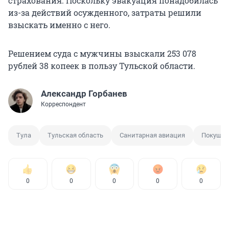
страхования. Поскольку эвакуация понадобилась
из-за действий осужденного, затраты решили
взыскать именно с него.
Решением суда с мужчины взыскали 253 078
рублей 38 копеек в пользу Тульской области.
Александр Горбанев
Корреспондент
Тула
Тульская область
Санитарная авиация
Покушен
0
0
0
0
0