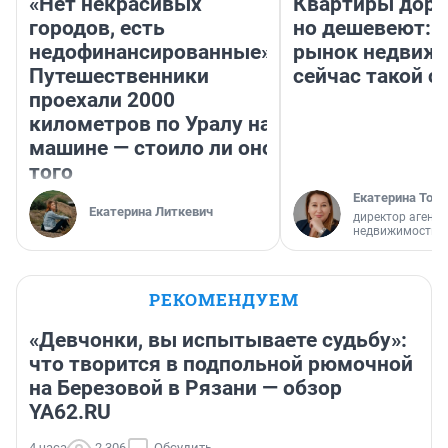
«Нет некрасивых
Квартиры дор
городов, есть
но дешевеют: 
недофинансированные».
рынок недвиж
Путешественники
сейчас такой 
проехали 2000
километров по Уралу на
машине — стоило ли оно
того
Екатерина Торо
Екатерина Литкевич
директор агентс
недвижимости
РЕКОМЕНДУЕМ
«Девчонки, вы испытываете судьбу»:
что творится в подпольной рюмочной
на Березовой в Рязани — обзор
YA62.RU
4 часа
2 306
Обсудить