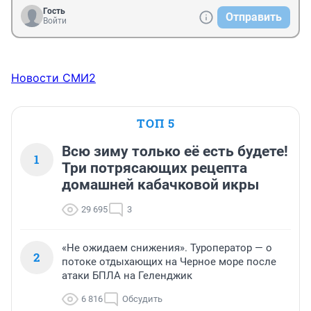
Гость
Отправить
Войти
Новости СМИ2
ТОП 5
Всю зиму только её есть будете!
1
Три потрясающих рецепта
домашней кабачковой икры
29 695
3
«Не ожидаем снижения». Туроператор — о
2
потоке отдыхающих на Черное море после
атаки БПЛА на Геленджик
6 816
Обсудить