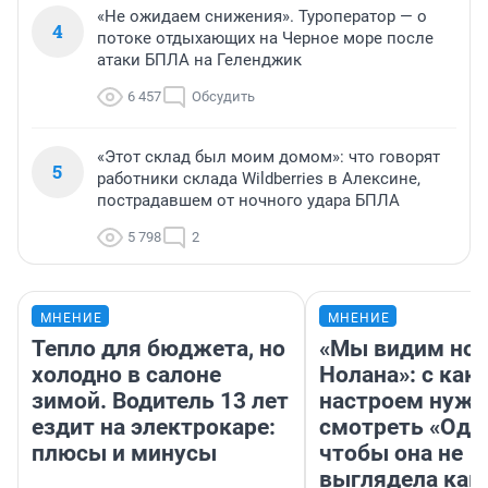
«Не ожидаем снижения». Туроператор — о
4
потоке отдыхающих на Черное море после
атаки БПЛА на Геленджик
6 457
Обсудить
«Этот склад был моим домом»: что говорят
5
работники склада Wildberries в Алексине,
пострадавшем от ночного удара БПЛА
5 798
2
МНЕНИЕ
МНЕНИЕ
Тепло для бюджета, но
«Мы видим нов
холодно в салоне
Нолана»: с как
зимой. Водитель 13 лет
настроем нужн
ездит на электрокаре:
смотреть «Оди
плюсы и минусы
чтобы она не
выглядела как