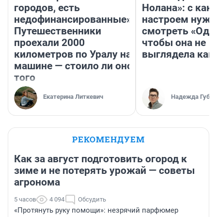
городов, есть
Нолана»: с как
недофинансированные».
настроем нужн
Путешественники
смотреть «Оди
проехали 2000
чтобы она не
километров по Уралу на
выглядела как
машине — стоило ли оно
того
Екатерина Литкевич
Надежда Губар
РЕКОМЕНДУЕМ
Как за август подготовить огород к
зиме и не потерять урожай — советы
агронома
5 часов
4 094
Обсудить
«Протянуть руку помощи»: незрячий парфюмер