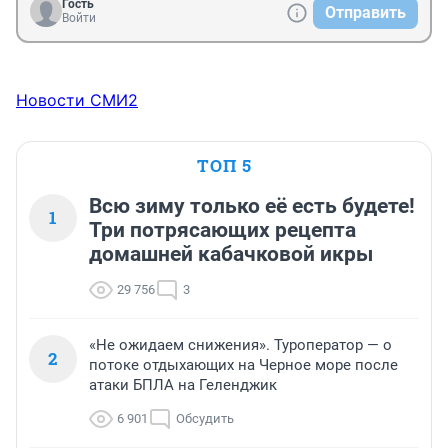
Гость
Отправить
Войти
Новости СМИ2
ТОП 5
Всю зиму только её есть будете!
1
Три потрясающих рецепта
домашней кабачковой икры
29 756
3
«Не ожидаем снижения». Туроператор — о
2
потоке отдыхающих на Черное море после
атаки БПЛА на Геленджик
6 901
Обсудить