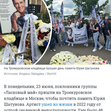
На Троекуровском кладбище прошел день памяти Юрия Шатунова
Источник: 
Индира Лебедева / StarHit
В понедельник, 23 июня, поклонники группы
«Ласковый май» пришли на Троекуровское
кладбище в Москве, чтобы почтить память Юрия
Шатунова. Артист
ушел из жизни
в 2022 году от
острой сердечной недостаточности. Ему было 48