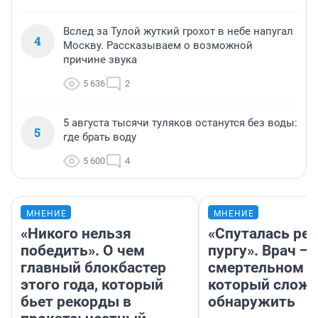
Вслед за Тулой жуткий грохот в небе напугал
4
Москву. Рассказываем о возможной
причине звука
5 636
2
5 августа тысячи туляков останутся без воды:
5
где брать воду
5 600
4
МНЕНИЕ
МНЕНИЕ
«Никого нельзя
«Спуталась реч
победить». О чем
пургу». Врач — 
главный блокбастер
смертельном д
этого года, который
который слож
бьет рекорды в
обнаружить