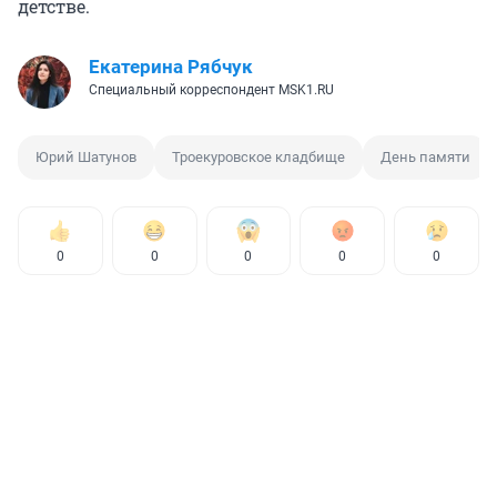
детстве.
Екатерина Рябчук
Специальный корреспондент MSK1.RU
Юрий Шатунов
Троекуровское кладбище
День памяти
0
0
0
0
0