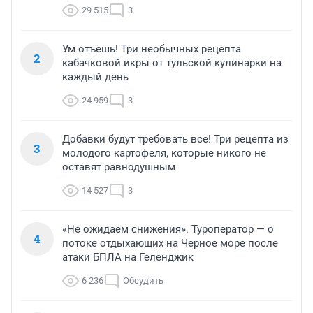
29 515
3
Ум отъешь! Три необычных рецепта
2
кабачковой икры от тульской кулинарки на
каждый день
24 959
3
Добавки будут требовать все! Три рецепта из
3
молодого картофеля, которые никого не
оставят равнодушным
14 527
3
«Не ожидаем снижения». Туроператор — о
4
потоке отдыхающих на Черное море после
атаки БПЛА на Геленджик
6 236
Обсудить