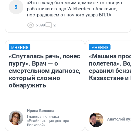
«Этот склад был моим домом»: что говорят
5
работники склада Wildberries в Алексине,
пострадавшем от ночного удара БПЛА
5 399
2
МНЕНИЕ
МНЕНИЕ
«Спуталась речь, понес
«Машина прост
пургу». Врач — о
полетела». Вод
смертельном диагнозе,
сравнил бензин
который сложно
Казахстане и Р
обнаружить
Ирина Волкова
Главврач клиники
Анатолий Кузн
«Реабилитация доктора
Волковой»