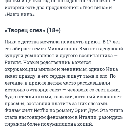
фильм и целый год не покидал топ-5 Amazon. У
истории есть два продолжения: «Твоя вина» и
«Наша вина».
«Творец слез» (18+)
Ника с детства мечтала покинуть приют. В 17 лет
ее забирает семья Миллиганов. Вместе с девушкой
супруги усыновляют и другого воспитанника —
Ригеля. Новый родственник кажется
окружающим милым и невинным, однако Ника
знает правду: в его сердце живут тьма и зло. По
легенде, в приюте детям часто рассказывали
историю о «творце слез» — человеке со светлыми,
будто стеклянными, глазами, который исполняет
просьбы, заставляя платить за них слезами.
Фильм снят Netflix по роману Эрин Дум. Эта книга
стала настоящим феноменом в Италии, разойдясь
тиражом более полумиллиона копий.