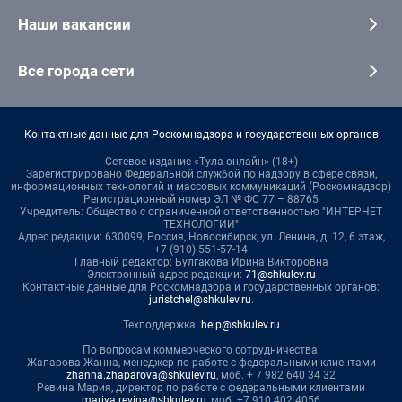
Наши вакансии
Все города сети
Контактные данные для Роскомнадзора и государственных органов
Сетевое издание «Тула онлайн» (18+)
Зарегистрировано Федеральной службой по надзору в сфере связи,
информационных технологий и массовых коммуникаций (Роскомнадзор)
Регистрационный номер ЭЛ № ФС 77 – 88765
Учредитель: Общество с ограниченной ответственностью "ИНТЕРНЕТ
ТЕХНОЛОГИИ"
Адрес редакции: 630099, Россия, Новосибирск, ул. Ленина, д. 12, 6 этаж,
+7 (910) 551-57-14
Главный редактор: Булгакова Ирина Викторовна
Электронный адрес редакции:
71@shkulev.ru
Контактные данные для Роскомнадзора и государственных органов:
juristchel@shkulev.ru
.
Техподдержка:
help@shkulev.ru
По вопросам коммерческого сотрудничества:
Жапарова Жанна, менеджер по работе с федеральными клиентами
zhanna.zhaparova@shkulev.ru
, моб. + 7 982 640 34 32
Ревина Мария, директор по работе с федеральными клиентами
mariya.revina@shkulev.ru
, моб. +7 910 402 4056