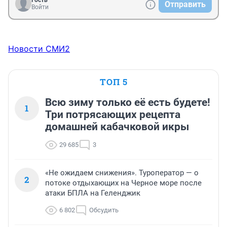
Гость
Отправить
Войти
Новости СМИ2
ТОП 5
Всю зиму только её есть будете!
1
Три потрясающих рецепта
домашней кабачковой икры
29 685
3
«Не ожидаем снижения». Туроператор — о
2
потоке отдыхающих на Черное море после
атаки БПЛА на Геленджик
6 802
Обсудить