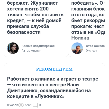
бережет. Журналист
победить». О ч
хотела снять 200
главный блокб
тысяч, чтобы погасить
этого года, ко
кредит, — к ней домой
бьет рекорды 
приехала служба
прокате: честн
безопасности
отзыв на «Оди
Нолана
Ксения Владимирская
Стас Соколов
Автор мнения
Эксперт
РЕКОМЕНДУЕМ
Работает в клинике и играет в театре
— что известно о сестре Вани
Дмитриенко, оскандалившейся на
концерте в «Лужниках»
8 часов
5 925
3