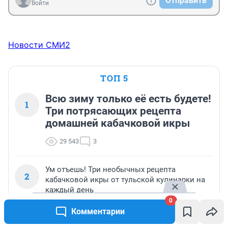
Отправить
Войти
Новости СМИ2
ТОП 5
Всю зиму только её есть будете!
1
Три потрясающих рецепта
домашней кабачковой икры
29 543
3
Ум отъешь! Три необычных рецепта
2
кабачковой икры от тульской кулинарки на
каждый день
0
24 976
3
Комментарии