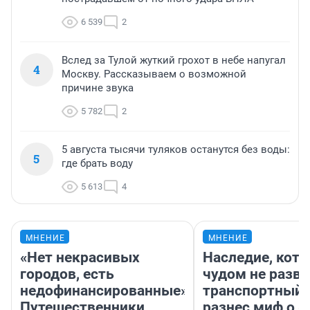
6 539
2
Вслед за Тулой жуткий грохот в небе напугал
4
Москву. Рассказываем о возможной
причине звука
5 782
2
5 августа тысячи туляков останутся без воды:
5
где брать воду
5 613
4
МНЕНИЕ
МНЕНИЕ
«Нет некрасивых
Наследие, кото
городов, есть
чудом не разва
недофинансированные».
транспортный 
Путешественники
разнес миф о 