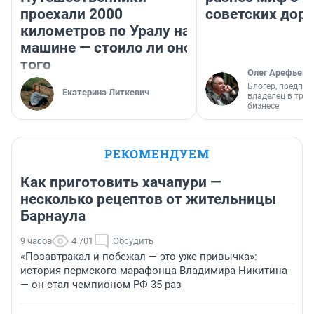
проехали 2000
советских доро
километров по Уралу на
машине — стоило ли оно
того
Олег Арефьев
Блогер, предпри
Екатерина Литкевич
владелец в тра
бизнесе
РЕКОМЕНДУЕМ
Как приготовить хачапури —
несколько рецептов от жительницы
Барнаула
9 часов
4 701
Обсудить
«Позавтракал и побежал — это уже привычка»:
история пермского марафонца Владимира Никитина
— он стал чемпионом РФ 35 раз