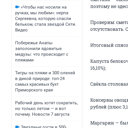
поэтому не здес
«Чтобы нас носили на
ручках, мы любим»: нерпа
Сергеевна, которую спасли
Проверим: смет
бельком, стала звездой Сети.
отсутствовать.
Видео
Побережье Анапы
Итоговый списо
заполонили ядовитые
медузы: что происходит с
пляжами
Капуста белокоч
16,10%);
Тигры на пляже и 300 оленей
в дикой природе: топ-24
Свёкла столовая 
самых красивых бухт
Приморского края
Консервы овощны
Рабочий день хотят сократить,
рублей (плюс 3,1
но только летом — и вот
почему. Новости 7 августа
Маргарин — было 
Звездные гости в 500-