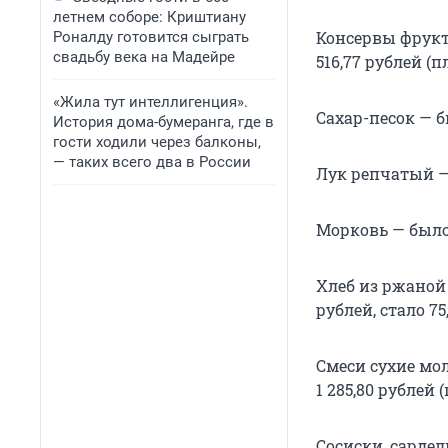
летнем соборе: Криштиану
Консервы фрукто
Роналду готовится сыграть
свадьбу века на Мадейре
516,77 рублей (п
«Жила тут интеллигенция».
Сахар-песок — бы
История дома-бумеранга, где в
гости ходили через балконы,
— таких всего два в России
Лук репчатый — б
Морковь — было 4
Хлеб из ржаной
рублей, стало 75
Смеси сухие мол
1 285,80 рублей (
Сосиски, сардель