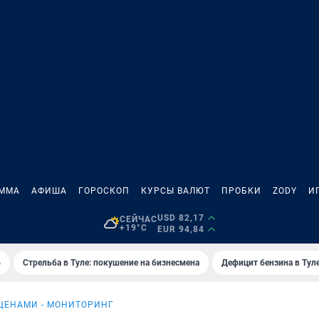
АММА
АФИША
ГОРОСКОП
КУРСЫ ВАЛЮТ
ПРОБКИ
ZODY
И
USD 82,17
СЕЙЧАС
+19°C
EUR 94,84
6
Стрельба в Туле: покушение на бизнесмена
Дефицит бензина в Тул
 ЦЕНАМИ - МОНИТОРИНГ