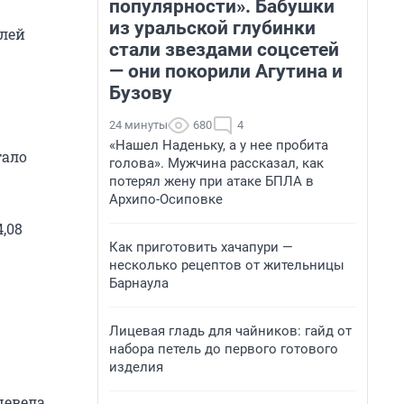
популярности». Бабушки
из уральской глубинки
блей
стали звездами соцсетей
— они покорили Агутина и
Бузову
24 минуты
680
4
«Нашел Наденьку, а у нее пробита
тало
голова». Мужчина рассказал, как
потерял жену при атаке БПЛА в
Архипо-Осиповке
,08
Как приготовить хачапури —
несколько рецептов от жительницы
Барнаула
Лицевая гладь для чайников: гайд от
набора петель до первого готового
изделия
шевела,