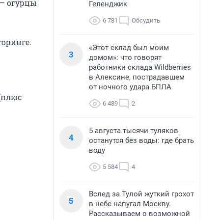
 — огурцы
Геленджик
6 781
Обсудить
торинге.
«Этот склад был моим
3
домом»: что говорят
работники склада Wildberries
в Алексине, пострадавшем
от ночного удара БПЛА
 (плюс
6 489
2
5 августа тысячи туляков
4
останутся без воды: где брать
воду
5 584
4
Вслед за Тулой жуткий грохот
5
в небе напугал Москву.
Рассказываем о возможной