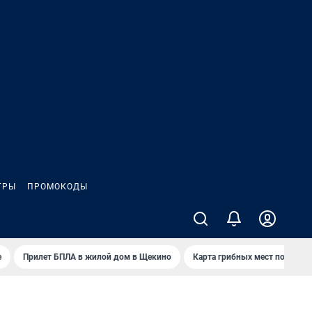
ГРЫ
ПРОМОКОДЫ
е
Прилет БПЛА в жилой дом в Щекино
Карта грибных мест под Туло