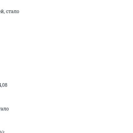
й, стало
,08
тало
);