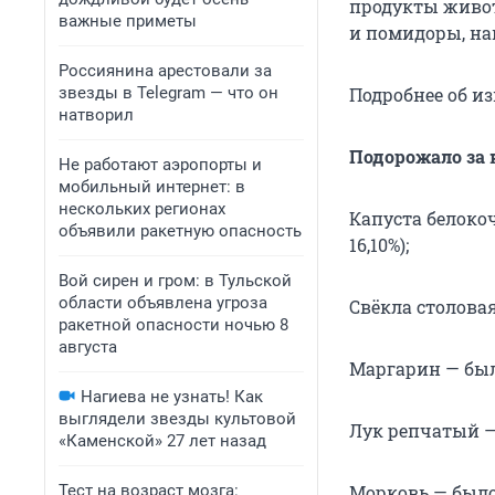
продукты живот
важные приметы
и помидоры, на
Россиянина арестовали за
звезды в Telegram — что он
Подробнее об из
натворил
Подорожало за 
Не работают аэропорты и
мобильный интернет: в
нескольких регионах
Капуста белокоч
объявили ракетную опасность
16,10%);
Вой сирен и гром: в Тульской
области объявлена угроза
Свёкла столовая 
ракетной опасности ночью 8
августа
Маргарин — было 
Нагиева не узнать! Как
выглядели звезды культовой
Лук репчатый — б
«Каменской» 27 лет назад
Тест на возраст мозга:
Морковь — было 4