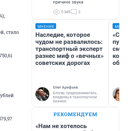
причине звука
5 345
2
);
МНЕНИЕ
МНЕНИ
й, стало
Наследие, которое
«Спут
чудом не развалилось:
пургу»
транспортный эксперт
смерт
разнес миф о «вечных»
котор
750,61
советских дорогах
обнар
Олег Арефьев
Блогер, предприниматель,
рублей
владелец в транспортном
бизнесе
РЕКОМЕНДУЕМ
79,97
«Нам не хотелось