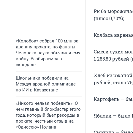
Рыба мороженая 
(плюс 0,70%);
Колбаса вареная 
«Колобок» собрал 100 млн за
два дня проката, но фанаты
Смеси сухие мол
Человека-паука объявили ему
1 285,80 рублей (
войну. Разбираемся в
скандале
Хлеб из ржаной
Школьники победили на
рублей, стало 75
Международной олимпиаде
по ИИ в Казахстане
Картофель — было
«Никого нельзя победить». О
чем главный блокбастер этого
года, который бьет рекорды в
Яблоки — было 16
прокате: честный отзыв на
«Одиссею» Нолана
Сметана — было 