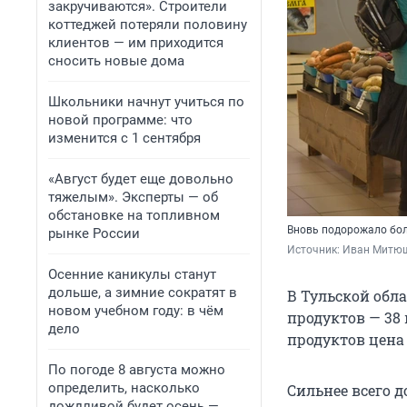
закручиваются». Строители
коттеджей потеряли половину
клиентов — им приходится
сносить новые дома
Школьники начнут учиться по
новой программе: что
изменится с 1 сентября
«Август будет еще довольно
тяжелым». Эксперты — об
обстановке на топливном
Вновь подорожало бол
рынке России
Источник: 
Иван Митюш
Осенние каникулы станут
дольше, а зимние сократят в
В Тульской обл
новом учебном году: в чём
продуктов — 38 
дело
продуктов цена
По погоде 8 августа можно
определить, насколько
Сильнее всего д
дождливой будет осень —