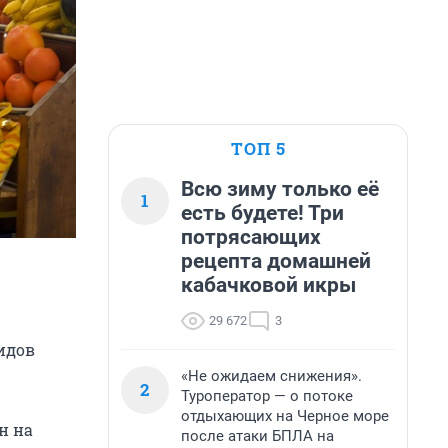
ТОП 5
Всю зиму только её
1
есть будете! Три
потрясающих
рецепта домашней
кабачковой икры
29 672
3
видов
«Не ожидаем снижения».
2
Туроператор — о потоке
отдыхающих на Черное море
н на
после атаки БПЛА на