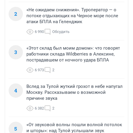
«Не ожидаем снижения». Туроператор — о
2
потоке отдыхающих на Черное море после
атаки БПЛА на Геленджик
6 990
Обсудить
«Этот склад был моим домом»: что говорят
3
работники склада Wildberries в Алексине,
пострадавшем от ночного удара БПЛА
6 973
2
Вслед за Тулой жуткий грохот в небе напугал
4
Москву. Рассказываем о возможной
причине звука
6 382
2
«От звуковой волны пошли волной потолок
5
и шторы»: над Тулой услышали звук