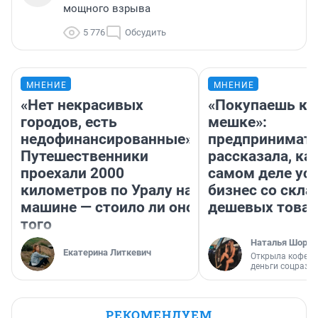
мощного взрыва
5 776
Обсудить
МНЕНИЕ
МНЕНИЕ
«Нет некрасивых
«Покупаешь ко
городов, есть
мешке»:
недофинансированные».
предпринимат
Путешественники
рассказала, как
проехали 2000
самом деле ус
километров по Уралу на
бизнес со скл
машине — стоило ли оно
дешевых това
того
Наталья Шорох
Екатерина Литкевич
Открыла кофейн
деньги соцразв
РЕКОМЕНДУЕМ