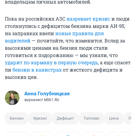
владельцам личных автомобилей.
Пока на российских АЗС
назревает кризис
и люди
столкнулись с дефицитом бензина марки АИ-95,
на заправках ввели
новые правила для
водителей
— почитайте, что изменится. Вслед за
высокими ценами на бензин люди стали
готовиться к подорожанию — мы узнали, что
ударит по карману в первую очередь
, а еще спасет
ли
бензин в канистрах
от жесткого дефицита и
высоких цен.
Анна Голубницкая
журналист MSK1.RU
Бензин
Кризис
Дефицит
Топливо
Цена
Пов