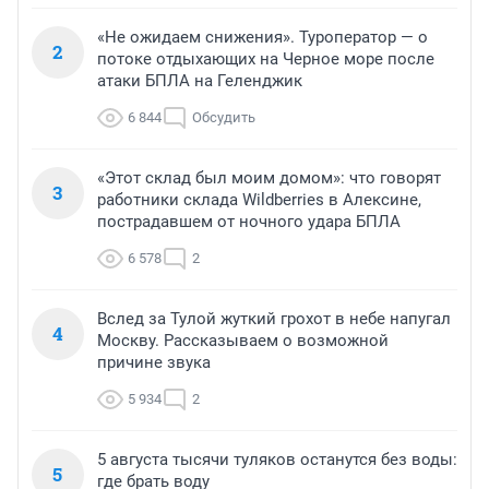
«Не ожидаем снижения». Туроператор — о
2
потоке отдыхающих на Черное море после
атаки БПЛА на Геленджик
6 844
Обсудить
«Этот склад был моим домом»: что говорят
3
работники склада Wildberries в Алексине,
пострадавшем от ночного удара БПЛА
6 578
2
Вслед за Тулой жуткий грохот в небе напугал
4
Москву. Рассказываем о возможной
причине звука
5 934
2
5 августа тысячи туляков останутся без воды:
5
где брать воду