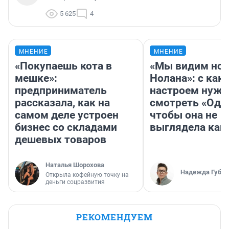
5 625
4
МНЕНИЕ
МНЕНИЕ
«Покупаешь кота в
«Мы видим нов
мешке»:
Нолана»: с как
предприниматель
настроем нужн
рассказала, как на
смотреть «Оди
самом деле устроен
чтобы она не
бизнес со складами
выглядела как
дешевых товаров
Наталья Шорохова
Надежда Губар
Открыла кофейную точку на
деньги соцразвития
РЕКОМЕНДУЕМ