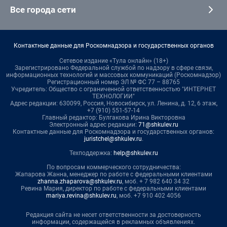
Все города сети
Контактные данные для Роскомнадзора и государственных органов
Сетевое издание «Тула онлайн» (18+)
Зарегистрировано Федеральной службой по надзору в сфере связи,
информационных технологий и массовых коммуникаций (Роскомнадзор)
Регистрационный номер ЭЛ № ФС 77 – 88765
Учредитель: Общество с ограниченной ответственностью "ИНТЕРНЕТ
ТЕХНОЛОГИИ"
Адрес редакции: 630099, Россия, Новосибирск, ул. Ленина, д. 12, 6 этаж,
+7 (910) 551-57-14
Главный редактор: Булгакова Ирина Викторовна
Электронный адрес редакции:
71@shkulev.ru
Контактные данные для Роскомнадзора и государственных органов:
juristchel@shkulev.ru
.
Техподдержка:
help@shkulev.ru
По вопросам коммерческого сотрудничества:
Жапарова Жанна, менеджер по работе с федеральными клиентами
zhanna.zhaparova@shkulev.ru
, моб. + 7 982 640 34 32
Ревина Мария, директор по работе с федеральными клиентами
mariya.revina@shkulev.ru
, моб. +7 910 402 4056
Редакция сайта не несет ответственности за достоверность
информации, содержащейся в рекламных объявлениях.