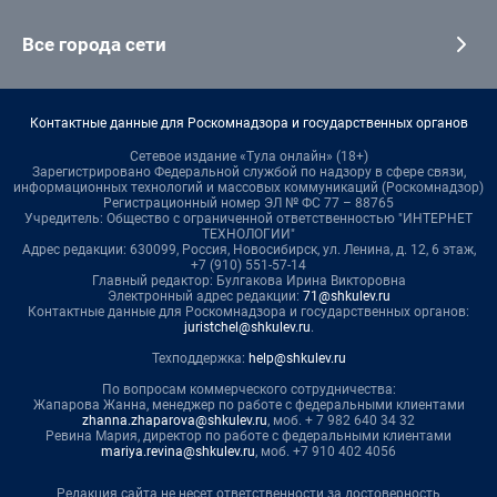
Все города сети
Контактные данные для Роскомнадзора и государственных органов
Сетевое издание «Тула онлайн» (18+)
Зарегистрировано Федеральной службой по надзору в сфере связи,
информационных технологий и массовых коммуникаций (Роскомнадзор)
Регистрационный номер ЭЛ № ФС 77 – 88765
Учредитель: Общество с ограниченной ответственностью "ИНТЕРНЕТ
ТЕХНОЛОГИИ"
Адрес редакции: 630099, Россия, Новосибирск, ул. Ленина, д. 12, 6 этаж,
+7 (910) 551-57-14
Главный редактор: Булгакова Ирина Викторовна
Электронный адрес редакции:
71@shkulev.ru
Контактные данные для Роскомнадзора и государственных органов:
juristchel@shkulev.ru
.
Техподдержка:
help@shkulev.ru
По вопросам коммерческого сотрудничества:
Жапарова Жанна, менеджер по работе с федеральными клиентами
zhanna.zhaparova@shkulev.ru
, моб. + 7 982 640 34 32
Ревина Мария, директор по работе с федеральными клиентами
mariya.revina@shkulev.ru
, моб. +7 910 402 4056
Редакция сайта не несет ответственности за достоверность