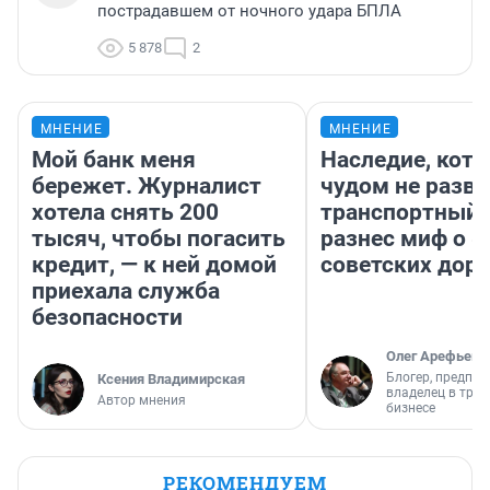
пострадавшем от ночного удара БПЛА
5 878
2
МНЕНИЕ
МНЕНИЕ
Мой банк меня
Наследие, кото
бережет. Журналист
чудом не разва
хотела снять 200
транспортный 
тысяч, чтобы погасить
разнес миф о 
кредит, — к ней домой
советских доро
приехала служба
безопасности
Олег Арефьев
Блогер, предпри
Ксения Владимирская
владелец в тра
Автор мнения
бизнесе
РЕКОМЕНДУЕМ