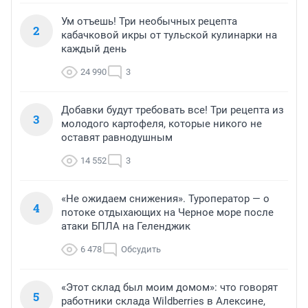
Ум отъешь! Три необычных рецепта
2
кабачковой икры от тульской кулинарки на
каждый день
24 990
3
Добавки будут требовать все! Три рецепта из
3
молодого картофеля, которые никого не
оставят равнодушным
14 552
3
«Не ожидаем снижения». Туроператор — о
4
потоке отдыхающих на Черное море после
атаки БПЛА на Геленджик
6 478
Обсудить
«Этот склад был моим домом»: что говорят
5
работники склада Wildberries в Алексине,