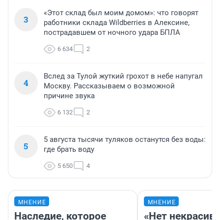
«Этот склад был моим домом»: что говорят
3
работники склада Wildberries в Алексине,
пострадавшем от ночного удара БПЛА
6 634
2
Вслед за Тулой жуткий грохот в небе напугал
4
Москву. Рассказываем о возможной
причине звука
6 132
2
5 августа тысячи туляков останутся без воды:
5
где брать воду
5 650
4
МНЕНИЕ
МНЕНИЕ
Наследие, которое
«Нет некрасив