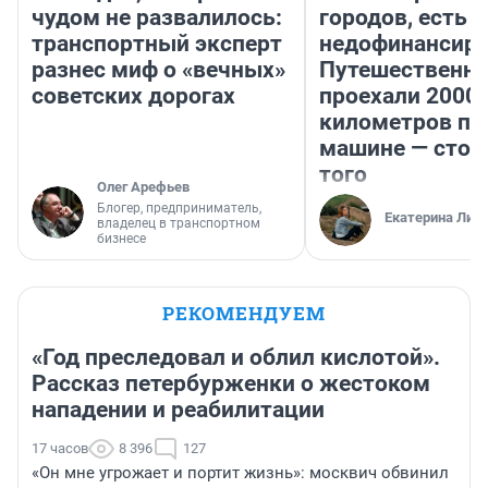
чудом не развалилось:
городов, есть
транспортный эксперт
недофинансиро
разнес миф о «вечных»
Путешественн
советских дорогах
проехали 2000
километров по 
машине — стои
того
Олег Арефьев
Блогер, предприниматель,
Екатерина Лит
владелец в транспортном
бизнесе
РЕКОМЕНДУЕМ
«Год преследовал и облил кислотой».
Рассказ петербурженки о жестоком
нападении и реабилитации
17 часов
8 396
127
«Он мне угрожает и портит жизнь»: москвич обвинил