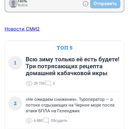
Гость
Отправить
Войти
Новости СМИ2
ТОП 5
Всю зиму только её есть будете!
1
Три потрясающих рецепта
домашней кабачковой икры
29 739
3
«Не ожидаем снижения». Туроператор — о
2
потоке отдыхающих на Черное море после
атаки БПЛА на Геленджик
6 880
Обсудить