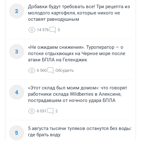
Добавки будут требовать все! Три рецепта из
2
молодого картофеля, которые никого не
оставят равнодушным
14 576
3
«Не ожидаем снижения». Туроператор — о
3
потоке отдыхающих на Черное море после
атаки БПЛА на Геленджик
6 560
Обсудить
«Этот склад был моим домом»: что говорят
4
работники склада Wildberries в Алексине,
пострадавшем от ночного удара БПЛА
6 031
2
5 августа тысячи туляков останутся без воды:
5
где брать воду