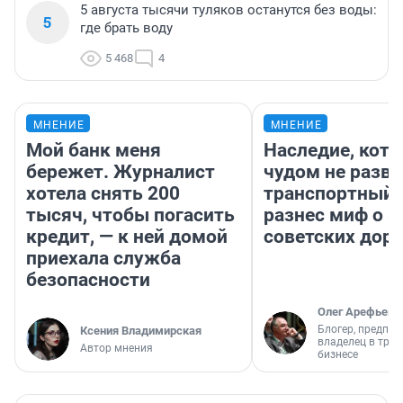
5 августа тысячи туляков останутся без воды:
5
где брать воду
5 468
4
МНЕНИЕ
МНЕНИЕ
Мой банк меня
Наследие, кото
бережет. Журналист
чудом не разва
хотела снять 200
транспортный 
тысяч, чтобы погасить
разнес миф о 
кредит, — к ней домой
советских доро
приехала служба
безопасности
Олег Арефьев
Блогер, предпри
Ксения Владимирская
владелец в тра
Автор мнения
бизнесе