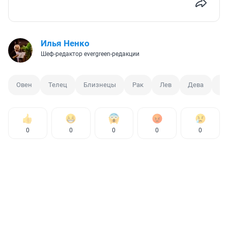
Илья Ненко
Шеф-редактор evergreen-редакции
Овен
Телец
Близнецы
Рак
Лев
Дева
Ве
0
0
0
0
0