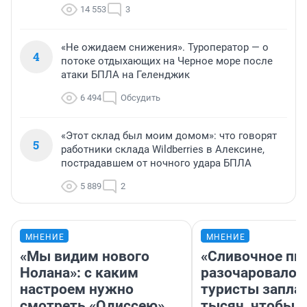
14 553
3
«Не ожидаем снижения». Туроператор — о
4
потоке отдыхающих на Черное море после
атаки БПЛА на Геленджик
6 494
Обсудить
«Этот склад был моим домом»: что говорят
5
работники склада Wildberries в Алексине,
пострадавшем от ночного удара БПЛА
5 889
2
МНЕНИЕ
МНЕНИЕ
«Мы видим нового
«Сливочное пи
Нолана»: с каким
разочаровало»
настроем нужно
туристы запла
смотреть «Одиссею»,
тысяч, чтобы 