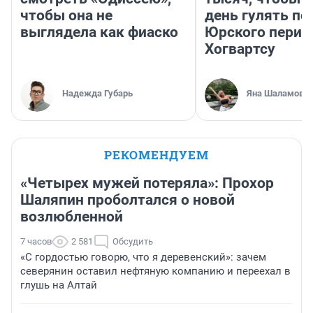
чтобы она не
день гулять по
выглядела как фиаско
Юрского перио
Хогвартсу
Надежда Губарь
Яна Шаламова
РЕКОМЕНДУЕМ
«Четырех мужей потеряла»: Прохор
Шаляпин проболтался о новой
возлюбленной
7 часов
2 581
Обсудить
«С гордостью говорю, что я деревенский»: зачем
северянин оставил нефтяную компанию и переехал в
глушь на Алтай