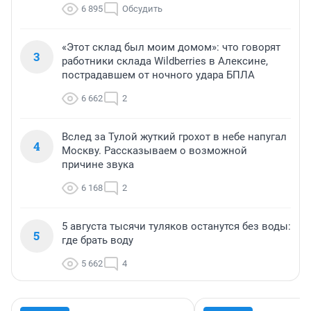
6 895
Обсудить
«Этот склад был моим домом»: что говорят
3
работники склада Wildberries в Алексине,
пострадавшем от ночного удара БПЛА
6 662
2
Вслед за Тулой жуткий грохот в небе напугал
4
Москву. Рассказываем о возможной
причине звука
6 168
2
5 августа тысячи туляков останутся без воды:
5
где брать воду
5 662
4