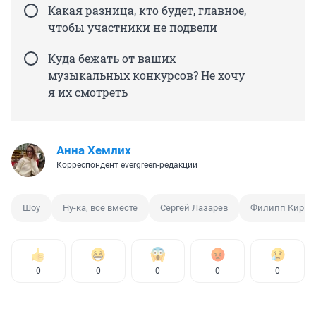
Какая разница, кто будет, главное,
чтобы участники не подвели
Куда бежать от ваших
музыкальных конкурсов? Не хочу
я их смотреть
Анна Хемлих
Корреспондент evergreen-редакции
Шоу
Ну-ка, все вместе
Сергей Лазарев
Филипп Кирко
0
0
0
0
0