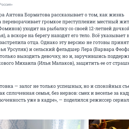
Россия»
ра Антона Борматова рассказывает о том, как жизнь
а переворачивает громкое преступление: местный жит
Фоминов) уходит на рыбалку со своей 12-летней дочк
), а вскоре на берегу находят его тело. Всё указывает н
застрелила отца. Однако эту версию не готовы приня
ья Урсуляк) и сельский фельдшер Лера (Варвара Феофа
 только выходить девочку, но и, заручившись поддерж
кового Михаила (Илья Малаков), защитить ее от страш
товка — залог не только успешных, но и спокойных с
ак сплоченная семья, без нервов: смех и веселье за ка
юченность уже в кадре», — поделился режиссер сериа