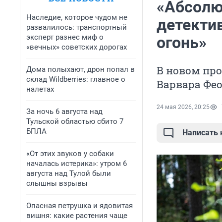
«Абсолю
Наследие, которое чудом не
детекти
развалилось: транспортный
эксперт разнес миф о
огонь»
«вечных» советских дорогах
В новом про
Дома полыхают, дрон попал в
склад Wildberries: главное о
Варвара Фе
налетах
24 мая 2026, 20:25
За ночь 6 августа над
Тульской областью сбито 7
БПЛА
Написать
«От этих звуков у собаки
началась истерика»: утром 6
августа над Тулой были
слышны взрывы
Опасная петрушка и ядовитая
вишня: какие растения чаще