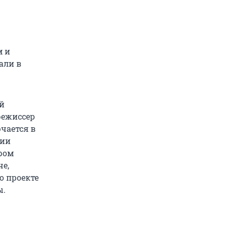
м и
али в
ой
режиссер
чается в
ции
дром
че,
о проекте
ы.