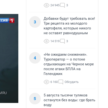
24 945
3
Добавки будут требовать все!
3
Три рецепта из молодого
картофеля, которые никого
не оставят равнодушным
14 519
3
«Не ожидаем снижения».
4
Туроператор — о потоке
отдыхающих на Черное море
после атаки БПЛА на
Геленджик
6 160
Обсудить
5 августа тысячи туляков
5
останутся без воды: где брать
воду