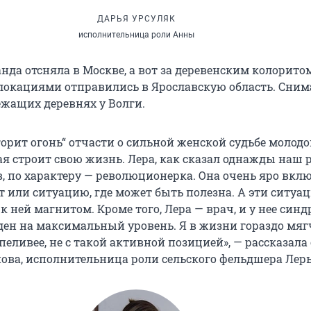
ДАРЬЯ УРСУЛЯК
исполнительница роли Анны
нда отсняла в Москве, а вот за деревенским колорито
кациями отправились в Ярославскую область. Сним
ежащих деревнях у Волги.
горит огонь“ отчасти о сильной женской судьбе молод
ая строит свою жизнь. Лера, как сказал однажды наш 
, по характеру — революционерка. Она очень яро вклю
 или ситуацию, где может быть полезна. А эти ситуа
 ней магнитом. Кроме того, Лера — врач, и у нее син
ден на максимальный уровень. Я в жизни гораздо мяг
пеливее, не с такой активной позицией», — рассказала 
ова, исполнительница роли сельского фельдшера Лер