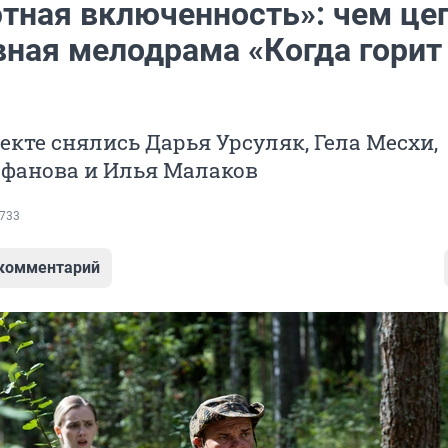
тная включенность»: чем це
вная мелодрама «Когда горит
екте снялись Дарья Урсуляк, Гела Месхи,
офанова и Илья Малаков
733
 комментарий