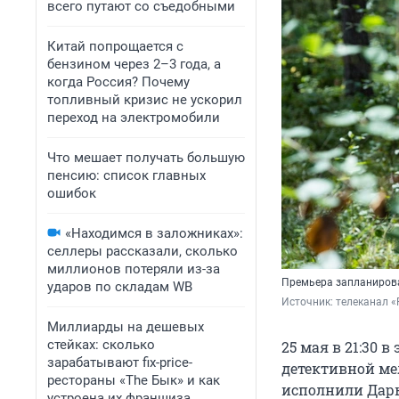
всего путают со съедобными
Китай попрощается с
бензином через 2–3 года, а
когда Россия? Почему
топливный кризис не ускорил
переход на электромобили
Что мешает получать большую
пенсию: список главных
ошибок
«Находимся в заложниках»:
селлеры рассказали, сколько
миллионов потеряли из-за
Премьера запланирова
ударов по складам WB
Источник: 
телеканал «
Миллиарды на дешевых
стейках: сколько
25 мая в 21:30 
зарабатывают fix-price-
детективной ме
рестораны «The Бык» и как
исполнили Дарь
устроена их франшиза