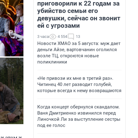
приговорили к 22 годам за
убийство семьи его
девушки, сейчас он звонит
ей с угрозами
3 часа
4 554
13
Новости ХМАО за 5 августа: муж дает
деньги Айзе, вартовчанин оголился
возле ТЦ, откроются новые
поликлиники
«Не привози их мне в третий раз».
Читинец 40 лет разводит голубей,
которые всегда к нему возвращаются
Когда концерт обернулся скандалом.
Ваня Дмитриенко извинился перед
Линочкой Ли за выступление сестры
под ее голос
и этом и