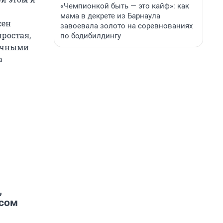
«Чемпионкой быть — это кайф»: как
мама в декрете из Барнаула
сен
завоевала золото на соревнованиях
ростая,
по бодибилдингу
личными
а
,
есом