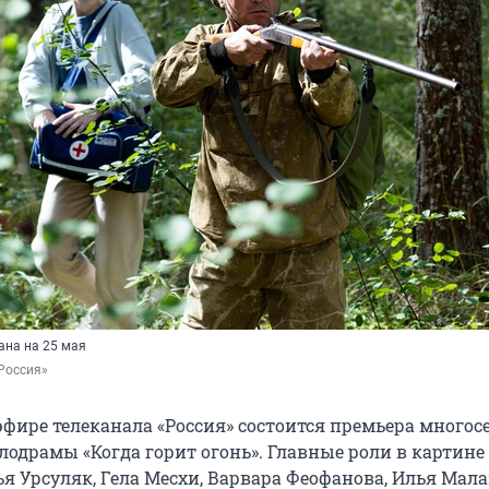
на на 25 мая
Россия»
в эфире телеканала «Россия» состоится премьера много
лодрамы «Когда горит огонь». Главные роли в картине
я Урсуляк, Гела Месхи, Варвара Феофанова, Илья Мала