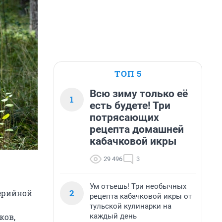
ТОП 5
Всю зиму только её
1
есть будете! Три
потрясающих
рецепта домашней
кабачковой икры
29 496
3
Ум отъешь! Три необычных
2
серийной
рецепта кабачковой икры от
тульской кулинарки на
каждый день
ков,