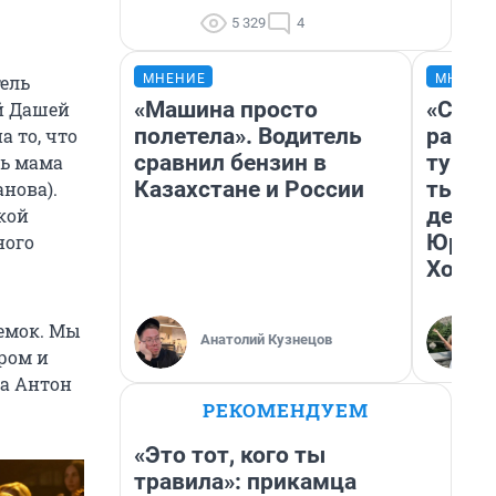
5 329
4
МНЕНИЕ
МНЕНИ
ель
«Машина просто
«Слив
ой Дашей
полетела». Водитель
разоч
а то, что
сравнил бензин в
турис
ть мама
Казахстане и России
тысяч
нова).
день 
кой
Юрско
ного
Хогва
ъемок. Мы
Анатолий Кузнецов
дром и
ла Антон
РЕКОМЕНДУЕМ
«Это тот, кого ты
травила»: прикамца