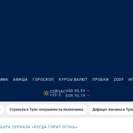
АММА
АФИША
ГОРОСКОП
КУРСЫ ВАЛЮТ
ПРОБКИ
ZODY
И
USD 80,93
СЕЙЧАС
+25°C
EUR 93,19
6
Стрельба в Туле: покушение на бизнесмена
Дефицит бензина в Тул
ЬЕРА СЕРИАЛА «КОГДА ГОРИТ ОГОНЬ»