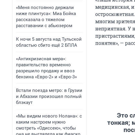
медицинская, и
«Меня постоянно держали
ниже плинтуса»: Миа Бойка
остросюжетная. 
рассказала о тяжелом
многим зрителя
расставании с абьюзером
неприятная. У н
пристрастиями, 
К ночи 5 августа над Тульской
понятен», — рас
областью сбито ещё 2 БПЛА
«Антикризисная мера»:
правительство временно
разрешило продажу и ввоз
бензина «Евро-2» и «Евро-3»
Встали поезда метро: в Грузии
и Абхазии произошел полный
блэкаут
Это с
«Мы видим нового Нолана»: с
тонкая; 
каким настроем нужно
смотреть «Одиссею», чтобы
пос
она не выглядела как фиаско