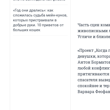
«Год они дрались»: как
сложилась судьба мейн-кунов,
которых пристраивали в
Часть сцен кома
добрые руки. 10 приветов от
больших кошек
живописными ло
Угличе и близл
«
Проект „Когда 
девушки, котор
Антон Борматов
любой конфликт
притягиваются к
спасателя выве
спокойнее и тер
Варвара Феофан