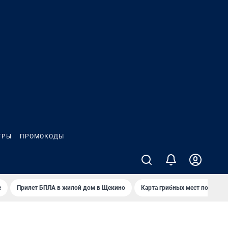
ГРЫ
ПРОМОКОДЫ
е
Прилет БПЛА в жилой дом в Щекино
Карта грибных мест под Туло