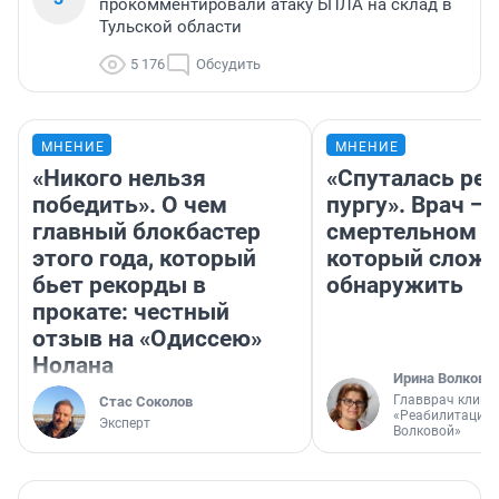
прокомментировали атаку БПЛА на склад в
Тульской области
5 176
Обсудить
МНЕНИЕ
МНЕНИЕ
«Никого нельзя
«Спуталась реч
победить». О чем
пургу». Врач — 
главный блокбастер
смертельном д
этого года, который
который слож
бьет рекорды в
обнаружить
прокате: честный
отзыв на «Одиссею»
Нолана
Ирина Волкова
Главврач клини
Стас Соколов
«Реабилитация 
Эксперт
Волковой»