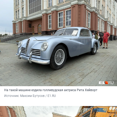
На такой машине ездила голливудская актриса Рита Хейворт
Источник: 
Максим Бутусов / E1.RU