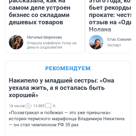
рассказала, как на
этого года, ко
самом деле устроен
бьет рекорды 
бизнес со складами
прокате: честн
дешевых товаров
отзыв на «Оди
Нолана
Наталья Шорохова
Стас Соколов
Открыла кофейную точку на
Эксперт
деньги соцразвития
РЕКОМЕНДУЕМ
Накипело у младшей сестры: «Она
уехала жить, а я осталась быть
хорошей»
18 часов
13 885
6
«Позавтракал и побежал — это уже привычка»:
история пермского марафонца Владимира Никитина
— он стал чемпионом РФ 35 раз