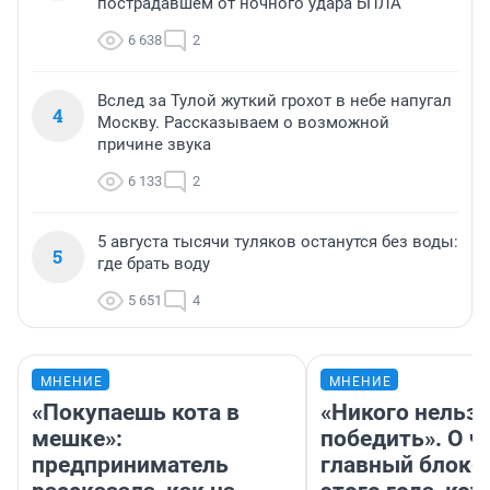
пострадавшем от ночного удара БПЛА
6 638
2
Вслед за Тулой жуткий грохот в небе напугал
4
Москву. Рассказываем о возможной
причине звука
6 133
2
5 августа тысячи туляков останутся без воды:
5
где брать воду
5 651
4
МНЕНИЕ
МНЕНИЕ
«Покупаешь кота в
«Никого нельз
мешке»:
победить». О ч
предприниматель
главный блокб