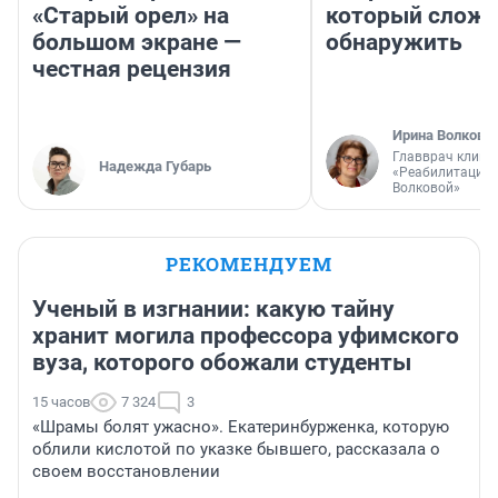
«Старый орел» на
который слож
большом экране —
обнаружить
честная рецензия
Ирина Волкова
Главврач клини
Надежда Губарь
«Реабилитация 
Волковой»
РЕКОМЕНДУЕМ
Ученый в изгнании: какую тайну
хранит могила профессора уфимского
вуза, которого обожали студенты
15 часов
7 324
3
«Шрамы болят ужасно». Екатеринбурженка, которую
облили кислотой по указке бывшего, рассказала о
своем восстановлении