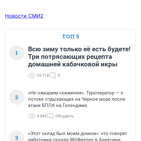
Новости СМИ2
ТОП 5
Всю зиму только её есть будете!
1
Три потрясающих рецепта
домашней кабачковой икры
29 718
3
«Не ожидаем снижения». Туроператор — о
2
потоке отдыхающих на Черное море после
атаки БПЛА на Геленджик
6 845
Обсудить
«Этот склад был моим домом»: что говорят
3
работники склада Wildberries в Алексине,