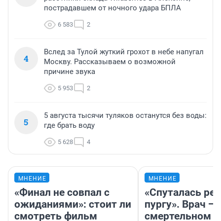
пострадавшем от ночного удара БПЛА
6 583
2
Вслед за Тулой жуткий грохот в небе напугал
4
Москву. Рассказываем о возможной
причине звука
5 953
2
5 августа тысячи туляков останутся без воды:
5
где брать воду
5 628
4
МНЕНИЕ
МНЕНИЕ
«Финал не совпал с
«Спуталась реч
ожиданиями»: стоит ли
пургу». Врач — 
смотреть фильм
смертельном д