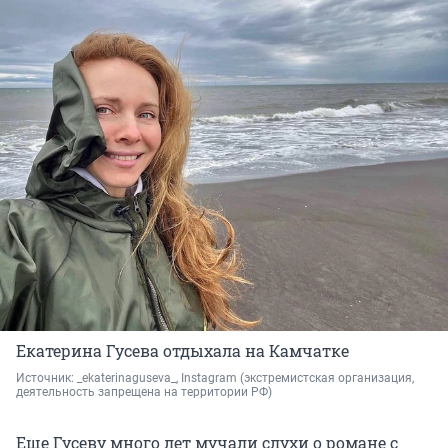
Екатерина Гусева отдыхала на Камчатке
Источник: 
_ekaterinaguseva_, Instagram 
(экстремистская организация, 
деятельность запрещена на территории РФ)
Еще Гусеву много лет мучали слухи о романе с