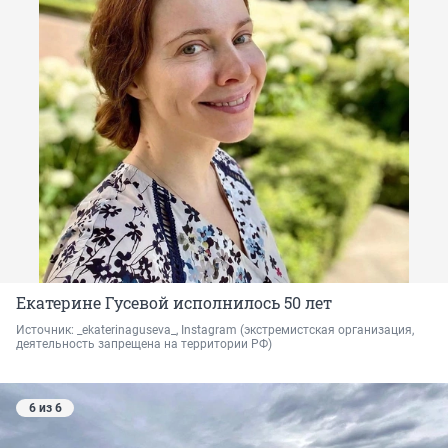
Екатерине Гусевой исполнилось 50 лет
Источник: 
_ekaterinaguseva_, Instagram 
(экстремистская организация, 
деятельность запрещена на территории РФ)
6 из 6