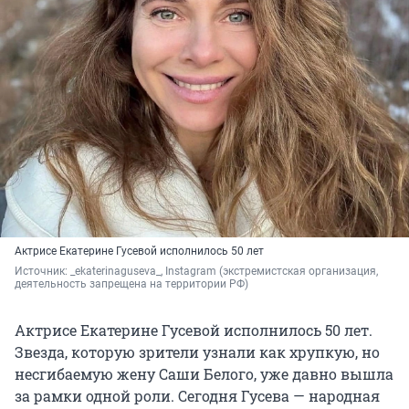
Актрисе Екатерине Гусевой исполнилось 50 лет
Источник: 
_ekaterinaguseva_, Instagram 
(экстремистская организация, 
деятельность запрещена на территории РФ)
Актрисе Екатерине Гусевой исполнилось 50 лет.
Звезда, которую зрители узнали как хрупкую, но
несгибаемую жену Саши Белого, уже давно вышла
за рамки одной роли. Сегодня Гусева — народная