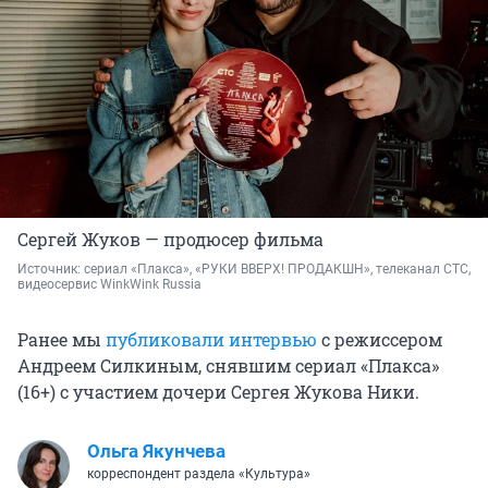
Сергей Жуков — продюсер фильма
Источник: 
сериал «Плакса», «РУКИ ВВЕРХ! ПРОДАКШН», телеканал СТС, 
видеосервис WinkWink Russia
Ранее мы
публиковали интервью
с режиссером
Андреем Силкиным, снявшим сериал «Плакса»
(16+) с участием дочери Сергея Жукова Ники.
Ольга Якунчева
корреспондент раздела «Культура»