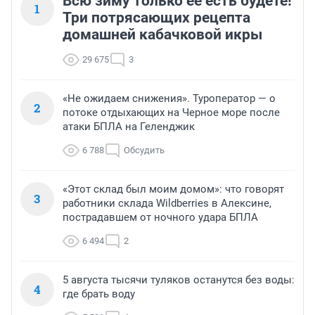
Всю зиму только её есть будете!
1
Три потрясающих рецепта
домашней кабачковой икры
29 675
3
«Не ожидаем снижения». Туроператор — о
2
потоке отдыхающих на Черное море после
атаки БПЛА на Геленджик
6 788
Обсудить
«Этот склад был моим домом»: что говорят
3
работники склада Wildberries в Алексине,
пострадавшем от ночного удара БПЛА
6 494
2
5 августа тысячи туляков останутся без воды:
4
где брать воду