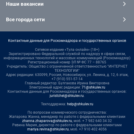
Наши вакансии
Все города сети
Контактные данные для Роскомнадзора и государственных органов
Сетевое издание «Тула онлайн» (18+)
Зарегистрировано Федеральной службой по надзору в сфере связи,
информационных технологий и массовых коммуникаций (Роскомнадзор)
Регистрационный номер ЭЛ № ФС 77 – 88765
Учредитель: Общество с ограниченной ответственностью "ИНТЕРНЕТ
ТЕХНОЛОГИИ"
Адрес редакции: 630099, Россия, Новосибирск, ул. Ленина, д. 12, 6 этаж,
+7 (910) 551-57-14
Главный редактор: Булгакова Ирина Викторовна
Электронный адрес редакции:
71@shkulev.ru
Контактные данные для Роскомнадзора и государственных органов:
juristchel@shkulev.ru
.
Техподдержка:
help@shkulev.ru
По вопросам коммерческого сотрудничества:
Жапарова Жанна, менеджер по работе с федеральными клиентами
zhanna.zhaparova@shkulev.ru
, моб. + 7 982 640 34 32
Ревина Мария, директор по работе с федеральными клиентами
mariya.revina@shkulev.ru
, моб. +7 910 402 4056