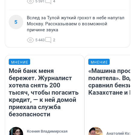
5 591
4
Вслед за Тулой жуткий грохот в небе напугал
5
Москву. Рассказываем о возможной
причине звука
5 443
2
МНЕНИЕ
МНЕНИЕ
Мой банк меня
«Машина прост
бережет. Журналист
полетела». Вод
хотела снять 200
сравнил бензин
тысяч, чтобы погасить
Казахстане и Р
кредит, — к ней домой
приехала служба
безопасности
Ксения Владимирская
Анатолий Кузн