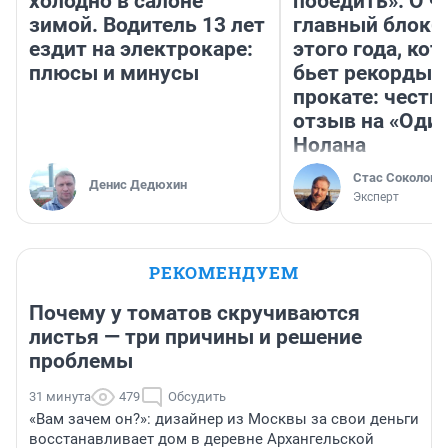
холодно в салоне
победить». О ч
зимой. Водитель 13 лет
главный блокб
ездит на электрокаре:
этого года, ко
плюсы и минусы
бьет рекорды 
прокате: честн
отзыв на «Оди
Нолана
Стас Соколов
Денис Дедюхин
Эксперт
РЕКОМЕНДУЕМ
Почему у томатов скручиваются
листья — три причины и решение
проблемы
31 минута
479
Обсудить
«Вам зачем он?»: дизайнер из Москвы за свои деньги
восстанавливает дом в деревне Архангельской