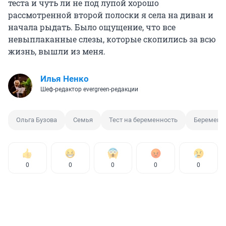
теста и чуть ли не под лупой хорошо
рассмотренной второй полоски я села на диван и
начала рыдать. Было ощущение, что все
невыплаканные слезы, которые скопились за всю
жизнь, вышли из меня.
Илья Ненко
Шеф-редактор evergreen-редакции
Ольга Бузова
Семья
Тест на беременность
Беременн
0
0
0
0
0