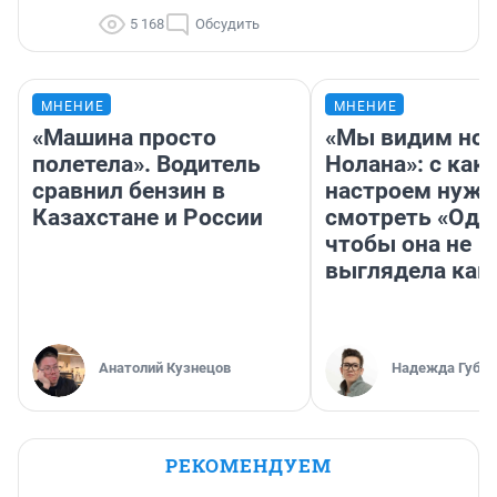
5 168
Обсудить
МНЕНИЕ
МНЕНИЕ
«Машина просто
«Мы видим нов
полетела». Водитель
Нолана»: с как
сравнил бензин в
настроем нужн
Казахстане и России
смотреть «Оди
чтобы она не
выглядела как
Анатолий Кузнецов
Надежда Губар
РЕКОМЕНДУЕМ