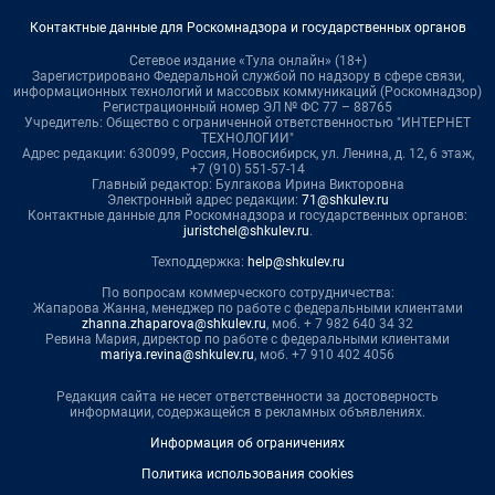
Контактные данные для Роскомнадзора и государственных органов
Сетевое издание «Тула онлайн» (18+)
Зарегистрировано Федеральной службой по надзору в сфере связи,
информационных технологий и массовых коммуникаций (Роскомнадзор)
Регистрационный номер ЭЛ № ФС 77 – 88765
Учредитель: Общество с ограниченной ответственностью "ИНТЕРНЕТ
ТЕХНОЛОГИИ"
Адрес редакции: 630099, Россия, Новосибирск, ул. Ленина, д. 12, 6 этаж,
+7 (910) 551-57-14
Главный редактор: Булгакова Ирина Викторовна
Электронный адрес редакции:
71@shkulev.ru
Контактные данные для Роскомнадзора и государственных органов:
juristchel@shkulev.ru
.
Техподдержка:
help@shkulev.ru
По вопросам коммерческого сотрудничества:
Жапарова Жанна, менеджер по работе с федеральными клиентами
zhanna.zhaparova@shkulev.ru
, моб. + 7 982 640 34 32
Ревина Мария, директор по работе с федеральными клиентами
mariya.revina@shkulev.ru
, моб. +7 910 402 4056
Редакция сайта не несет ответственности за достоверность
информации, содержащейся в рекламных объявлениях.
Информация об ограничениях
Политика использования cookies