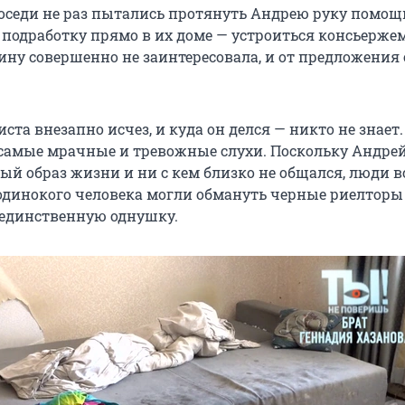
оседи не раз пытались протянуть Андрею руку помощ
 подработку прямо в их доме — устроиться консьерже
ну совершенно не заинтересовала, и от предложения 
иста внезапно исчез, и куда он делся — никто не знает
самые мрачные и тревожные слухи. Поскольку Андрей
ый образ жизни и ни с кем близко не общался, люди в
 одинокого человека могли обмануть черные риелторы
о единственную однушку.