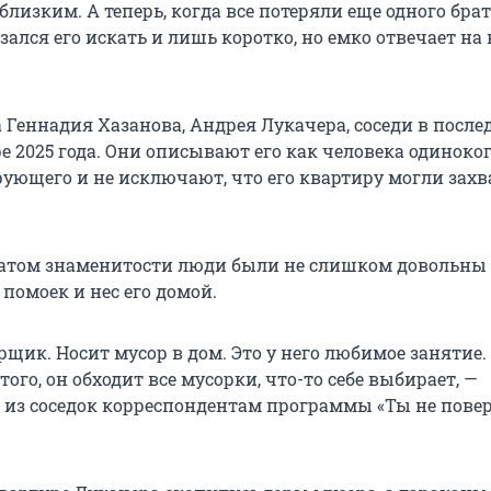
лизким. А теперь, когда все потеряли еще одного бра
азался его искать и лишь коротко, но емко отвечает на
 Геннадия Хазанова, Андрея Лукачера, соседи в после
е 2025 года. Они описывают его как человека одиноко
рующего и не исключают, что его квартиру могли захв
ратом знаменитости люди были не слишком довольны
 помоек и нес его домой.
щик. Носит мусор в дом. Это у него любимое занятие.
того, он обходит все мусорки, что-то себе выбирает, —
а из соседок корреспондентам программы «Ты не пове