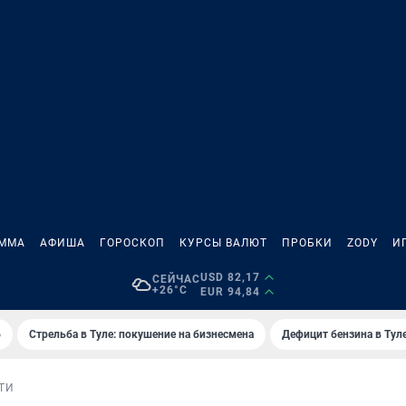
АММА
АФИША
ГОРОСКОП
КУРСЫ ВАЛЮТ
ПРОБКИ
ZODY
И
USD 82,17
СЕЙЧАС
+26°C
EUR 94,84
6
Стрельба в Туле: покушение на бизнесмена
Дефицит бензина в Тул
ТИ