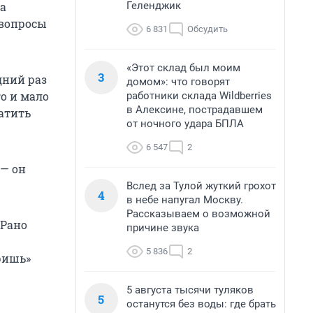
Геленджик
та
 вопросы
6 831
Обсудить
«Этот склад был моим
3
дний раз
домом»: что говорят
го и мало
работники склада Wildberries
в Алексине, пострадавшем
атить
от ночного удара БПЛА
6 547
2
 — он
Вслед за Тулой жуткий грохот
4
в небе напугал Москву.
Рассказываем о возможной
 Рано
причине звука
5 836
2
ришь»
5 августа тысячи туляков
5
останутся без воды: где брать