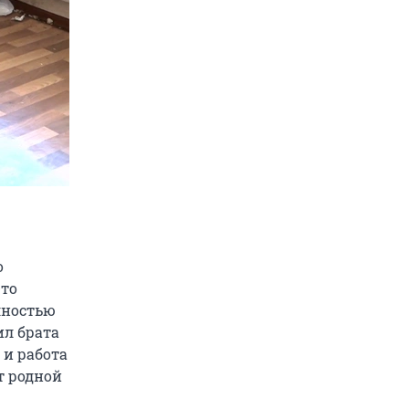
о
-то
лностью
ил брата
 и работа
т родной