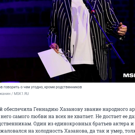
в говорить о чем угодно, кроме родственников
жанин / 
MSK1
.RU
й обеспечила Геннадию Хазанову звание народного ар
 него самого любви на всех не хватает. Не достает ее д
твенникам. Один из единокровных братьев актера и
аловался на холодность Хазанова, да так и умер, тол