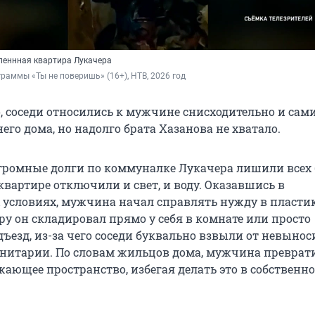
леннная квартира Лукачера
граммы «Ты не поверишь» (16+), НТВ, 2026 год
о, соседи относились к мужчине снисходительно и сам
его дома, но надолго брата Хазанова не хватало.
 огромные долги по коммуналке Лукачера лишили всех
 квартире отключили и свет, и воду. Оказавшись в
 условиях, мужчина начал справлять нужду в пласти
ру он складировал прямо у себя в комнате или просто
дъезд, из-за чего соседи буквально взвыли от невыно
анитарии. По словам жильцов дома, мужчина преврат
жающее пространство, избегая делать это в собственн