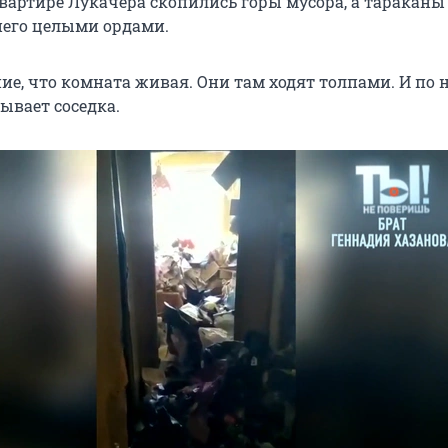
квартире Лукачера скопились горы мусора, а тараканы
него целыми ордами.
ие, что комната живая. Они там ходят толпами. И по 
зывает соседка.