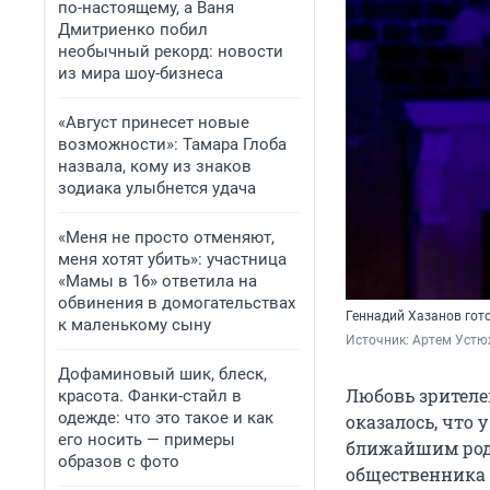
по-настоящему, а Ваня
Дмитриенко побил
необычный рекорд: новости
из мира шоу-бизнеса
«Август принесет новые
возможности»: Тамара Глоба
назвала, кому из знаков
зодиака улыбнется удача
«Меня не просто отменяют,
меня хотят убить»: участница
«Мамы в 16» ответила на
обвинения в домогательствах
Геннадий Хазанов гото
к маленькому сыну
Источник: 
Артем Устю
Дофаминовый шик, блеск,
Любовь зрителе
красота. Фанки-стайл в
одежде: что это такое и как
оказалось, что у
его носить — примеры
ближайшим родс
образов с фото
общественника ж