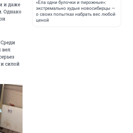
«Ела одни булочки и пирожные»:
и и даже
экстремально худые новосибирцы —
м. Однако
о своих попытках набрать вес любой
он
ценой
. Среди
 вел
серьез
 и силой