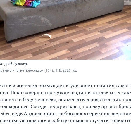
 Андрей Лукачер
граммы «Ты не поверишь» (16+), НТВ, 2026 год
естных жителей возмущает и удивляет позиция самог
ова. Пока совершенно чужие люди пытались хоть как
авшего в беду человека, знаменитый родственник по
оисходящее. Соседи недоумевают, почему артист брос
ьбы, ведь Андрею явно требовалось серьезное лечение
а реальную помощь и заботу он мог получить только о