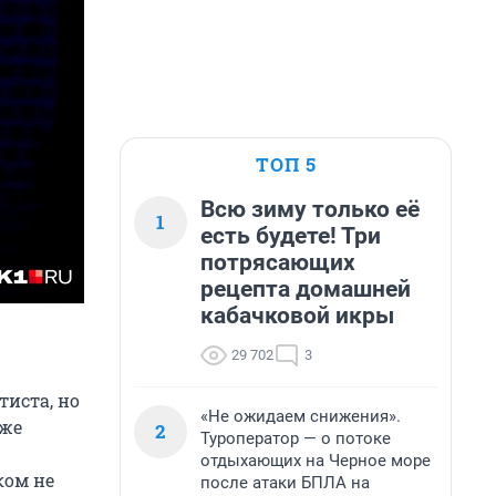
ТОП 5
Всю зиму только её
1
есть будете! Три
потрясающих
рецепта домашней
кабачковой икры
29 702
3
тиста, но
«Не ожидаем снижения».
аже
2
Туроператор — о потоке
отдыхающих на Черное море
ком не
после атаки БПЛА на