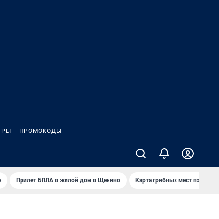
ГРЫ
ПРОМОКОДЫ
е
Прилет БПЛА в жилой дом в Щекино
Карта грибных мест под Туло