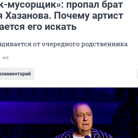
к-мусорщик»: пропал брат
я Хазанова. Почему артист
ается его искать
щивается от очередного родственника
468
 комментарий