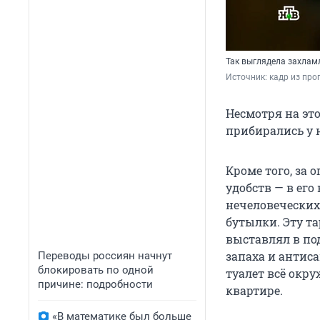
Так выглядела захлам
Источник: 
кадр из про
Несмотря на эт
прибирались у н
Кроме того, за
удобств — в его
нечеловеческих
бутылки. Эту та
выставлял в по
запаха и антис
Переводы россиян начнут
блокировать по одной
туалет всё окру
причине: подробности
квартире.
«В математике был больше