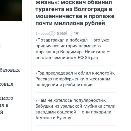
жизнь»: москвич обвинил
турагента из Волгограда в
мошенничестве и пропаже
почти миллиона рублей
9 часов
5 969
19
«Позавтракал и побежал — это уже
привычка»: история пермского
и
марафонца Владимира Никитина —
он стал чемпионом РФ 35 раз
 базовых
«Год преследовал и облил кислотой».
Рассказ петербурженки о жестоком
ковые
нападении и реабилитации
симого
«Нам не хотелось популярности».
ил в
Бабушки из уральской глубинки стали
ой
звездами соцсетей — они покорили
Агутина и Бузову