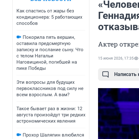
«Челове
Как спастись от жары без
Геннади
кондиционера: 5 работающих
способов
отказыв
Покорила пять вершин,
Актер откре
оставила предсмертную
записку и послание сыну. Что
с телом Натальи
15 июня 2026, 17:35
Наговициной, погибшей на
пике Победы
Написать
Эти вопросы для будущих
первоклассников под силу не
всем взрослым. А вам?
Такое бывает раз в жизни: 12
августа произойдут три редких
астрономических явления
Прохор Шаляпин влюбился