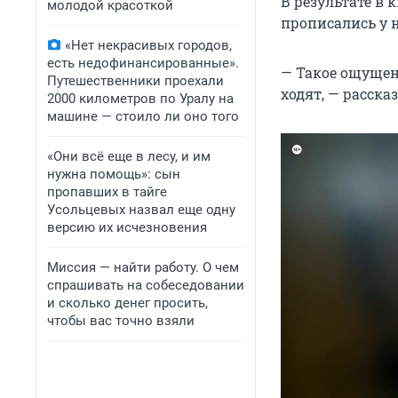
В результате в 
молодой красоткой
прописались у 
«Нет некрасивых городов,
есть недофинансированные».
— Такое ощущен
Путешественники проехали
ходят, — расска
2000 километров по Уралу на
машине — стоило ли оно того
«Они всё еще в лесу, и им
нужна помощь»: сын
пропавших в тайге
Усольцевых назвал еще одну
версию их исчезновения
Миссия — найти работу. О чем
спрашивать на собеседовании
и сколько денег просить,
чтобы вас точно взяли