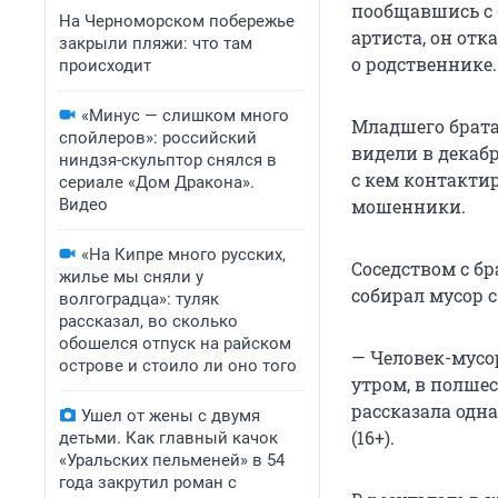
пообщавшись с б
На Черноморском побережье
артиста, он отк
закрыли пляжи: что там
о родственнике.
происходит
«Минус — слишком много
Младшего брата
спойлеров»: российский
видели в декабр
ниндзя-скульптор снялся в
с кем контакти
сериале «Дом Дракона».
Видео
мошенники.
«На Кипре много русских,
Соседством с б
жилье мы сняли у
собирал мусор с
волгоградца»: туляк
рассказал, во сколько
обошелся отпуск на райском
— Человек-мусор
острове и стоило ли оно того
утром, в полшес
рассказала одн
Ушел от жены с двумя
(16+).
детьми. Как главный качок
«Уральских пельменей» в 54
года закрутил роман с