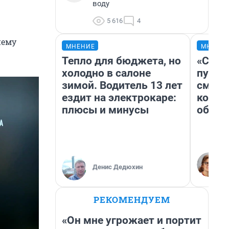
воду
5 616
4
нему
МНЕНИЕ
МНЕНИ
Тепло для бюджета, но
«Спут
холодно в салоне
пургу»
зимой. Водитель 13 лет
смерт
ездит на электрокаре:
котор
плюсы и минусы
обнар
Денис Дедюхин
РЕКОМЕНДУЕМ
«Он мне угрожает и портит