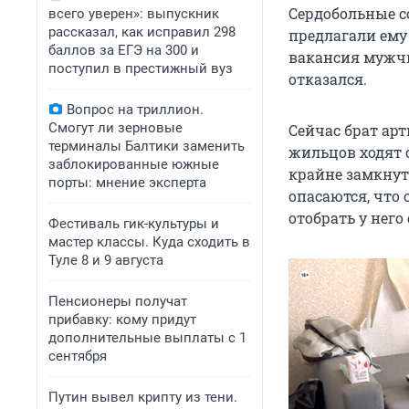
Сердобольные с
всего уверен»: выпускник
рассказал, как исправил 298
предлагали ему
баллов за ЕГЭ на 300 и
вакансия мужчи
поступил в престижный вуз
отказался.
Вопрос на триллион.
Смогут ли зерновые
Сейчас брат арт
терминалы Балтики заменить
жильцов ходят 
заблокированные южные
крайне замкнут
порты: мнение эксперта
опасаются, что
отобрать у нег
Фестиваль гик-культуры и
мастер классы. Куда сходить в
Туле 8 и 9 августа
Пенсионеры получат
прибавку: кому придут
дополнительные выплаты с 1
сентября
Путин вывел крипту из тени.