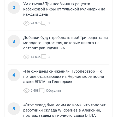
Ум отъешь! Три необычных рецепта
2
кабачковой икры от тульской кулинарки на
каждый день
24 975
3
Добавки будут требовать все! Три рецепта из
3
молодого картофеля, которые никого не
оставят равнодушным
14 535
3
«Не ожидаем снижения». Туроператор — о
4
потоке отдыхающих на Черное море после
атаки БПЛА на Геленджик
6 408
Обсудить
«Этот склад был моим домом»: что говорят
5
работники склада Wildberries в Алексине,
пострадавшем от ночного удара БПЛА