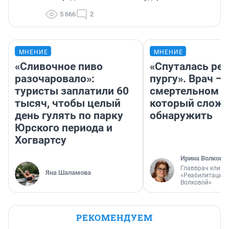
5 666
2
МНЕНИЕ
МНЕНИЕ
«Сливочное пиво
«Спуталась реч
разочаровало»:
пургу». Врач — 
туристы заплатили 60
смертельном д
тысяч, чтобы целый
который слож
день гулять по парку
обнаружить
Юрского периода и
Хогвартсу
Ирина Волкова
Главврач клини
Яна Шаламова
«Реабилитация 
Волковой»
РЕКОМЕНДУЕМ