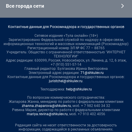
Все города сети
Контактные данные для Роскомнадзора и государственных органов
Сетевое издание «Тула онлайн» (18+)
Зарегистрировано Федеральной службой по надзору в сфере связи,
информационных технологий и массовых коммуникаций (Роскомнадзор)
Регистрационный номер ЭЛ № ФС 77 – 88765
Учредитель: Общество с ограниченной ответственностью "ИНТЕРНЕТ
ТЕХНОЛОГИИ"
Адрес редакции: 630099, Россия, Новосибирск, ул. Ленина, д. 12, 6 этаж,
+7 (910) 551-57-14
Главный редактор: Булгакова Ирина Викторовна
Электронный адрес редакции:
71@shkulev.ru
Контактные данные для Роскомнадзора и государственных органов:
juristchel@shkulev.ru
.
Техподдержка:
help@shkulev.ru
По вопросам коммерческого сотрудничества:
Жапарова Жанна, менеджер по работе с федеральными клиентами
zhanna.zhaparova@shkulev.ru
, моб. + 7 982 640 34 32
Ревина Мария, директор по работе с федеральными клиентами
mariya.revina@shkulev.ru
, моб. +7 910 402 4056
Редакция сайта не несет ответственности за достоверность
информации, содержащейся в рекламных объявлениях.