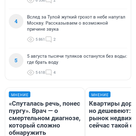
6 556
2
Вслед за Тулой жуткий грохот в небе напугал
4
Москву. Рассказываем о возможной
причине звука
5 861
2
5 августа тысячи туляков останутся без воды:
5
где брать воду
5 618
4
МНЕНИЕ
МНЕНИЕ
«Спуталась речь, понес
Квартиры дор
пургу». Врач — о
но дешевеют: 
смертельном диагнозе,
рынок недвиж
который сложно
сейчас такой 
обнаружить