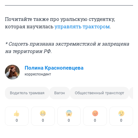
Почитайте также про уральскую студентку,
которая научилась
управлять трактором
.
* Соцсеть признана экстремистской и запрещена
на территории РФ.
Полина Краснопевцева
корреспондент
Водитель трамвая
Вагон
Общественный транспорт
К
0
0
0
0
0