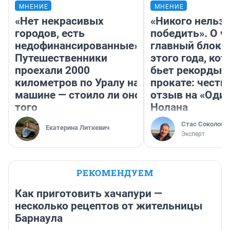
МНЕНИЕ
МНЕНИЕ
«Нет некрасивых
«Никого нельз
городов, есть
победить». О ч
недофинансированные».
главный блокб
Путешественники
этого года, ко
проехали 2000
бьет рекорды 
километров по Уралу на
прокате: честн
машине — стоило ли оно
отзыв на «Оди
того
Нолана
Стас Соколов
Екатерина Литкевич
Эксперт
РЕКОМЕНДУЕМ
Как приготовить хачапури —
несколько рецептов от жительницы
Барнаула