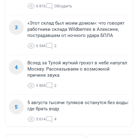
6 816
Обсудить
«Этот склад был моим домом»: что говорят
3
работники склада Wildberries в Алексине,
пострадавшем от ночного удара БПЛА
6 544
2
Вслед за Тулой жуткий грохот в небе напугал
4
Москву. Рассказываем о возможной
причине звука
5 804
2
5 августа тысячи туляков останутся без воды:
5
где брать воду
5 614
4