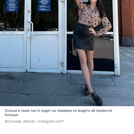
Ксюша и сама часто ездит на трамвае, но водить ей нравится
больше
Источник: 
alksvat / Instagram.com* 