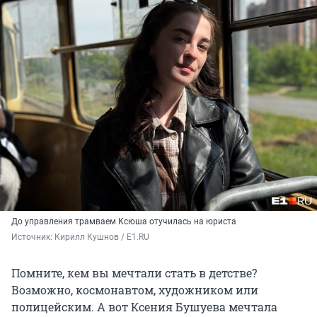
До управления трамваем Ксюша отучилась на юриста
Источник: 
Кирилл Кушнов / E1.RU
Помните, кем вы мечтали стать в детстве?
Возможно, космонавтом, художником или
полицейским. А вот Ксения Бушуева мечтала