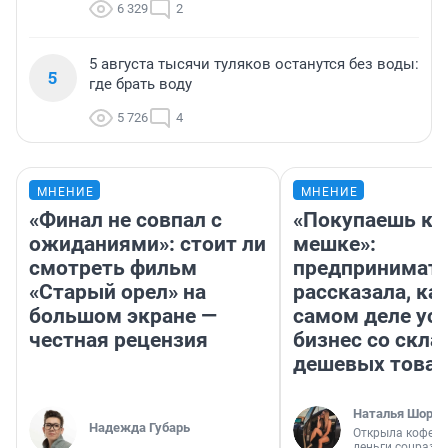
6 329
2
5 августа тысячи туляков останутся без воды:
5
где брать воду
5 726
4
МНЕНИЕ
МНЕНИЕ
«Финал не совпал с
«Покупаешь ко
ожиданиями»: стоит ли
мешке»:
смотреть фильм
предпринимат
«Старый орел» на
рассказала, как
большом экране —
самом деле ус
честная рецензия
бизнес со скл
дешевых това
Наталья Шорох
Надежда Губарь
Открыла кофейн
деньги соцразв