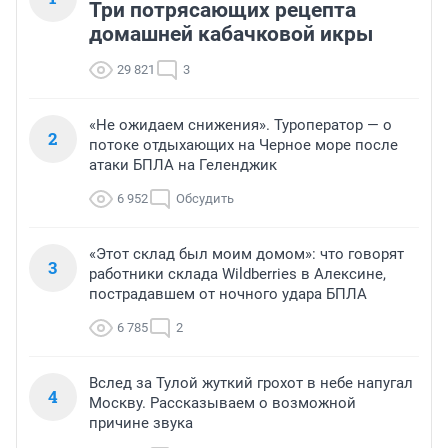
Три потрясающих рецепта
домашней кабачковой икры
29 821
3
«Не ожидаем снижения». Туроператор — о
2
потоке отдыхающих на Черное море после
атаки БПЛА на Геленджик
6 952
Обсудить
«Этот склад был моим домом»: что говорят
3
работники склада Wildberries в Алексине,
пострадавшем от ночного удара БПЛА
6 785
2
Вслед за Тулой жуткий грохот в небе напугал
4
Москву. Рассказываем о возможной
причине звука