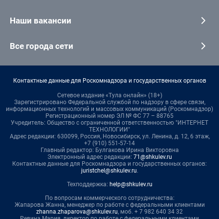
Наши вакансии
Все города сети
Контактные данные для Роскомнадзора и государственных органов
Сетевое издание «Тула онлайн» (18+)
Зарегистрировано Федеральной службой по надзору в сфере связи,
информационных технологий и массовых коммуникаций (Роскомнадзор)
Регистрационный номер ЭЛ № ФС 77 – 88765
Учредитель: Общество с ограниченной ответственностью "ИНТЕРНЕТ
ТЕХНОЛОГИИ"
Адрес редакции: 630099, Россия, Новосибирск, ул. Ленина, д. 12, 6 этаж,
+7 (910) 551-57-14
Главный редактор: Булгакова Ирина Викторовна
Электронный адрес редакции:
71@shkulev.ru
Контактные данные для Роскомнадзора и государственных органов:
juristchel@shkulev.ru
.
Техподдержка:
help@shkulev.ru
По вопросам коммерческого сотрудничества:
Жапарова Жанна, менеджер по работе с федеральными клиентами
zhanna.zhaparova@shkulev.ru
, моб. + 7 982 640 34 32
Ревина Мария, директор по работе с федеральными клиентами