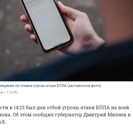
вещения об отмене угрозы атаки БПЛА (заставочное фото)
а / 116.RU
сти в 14:23 был дан отбой угрозы атаки БПЛА на всей
иона. Об этом сообщил губернатор Дмитрий Миляев в
AX.