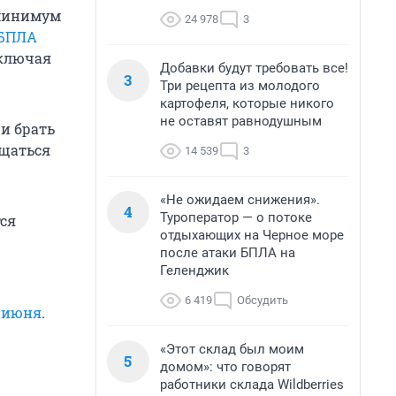
 минимум
24 978
3
 БПЛА
включая
Добавки будут требовать все!
3
Три рецепта из молодого
картофеля, которые никого
не оставят равнодушным
и брать
ащаться
14 539
3
«Не ожидаем снижения».
4
Туроператор — о потоке
ся
отдыхающих на Черное море
после атаки БПЛА на
Геленджик
6 419
Обсудить
7 июня
.
«Этот склад был моим
5
домом»: что говорят
работники склада Wildberries