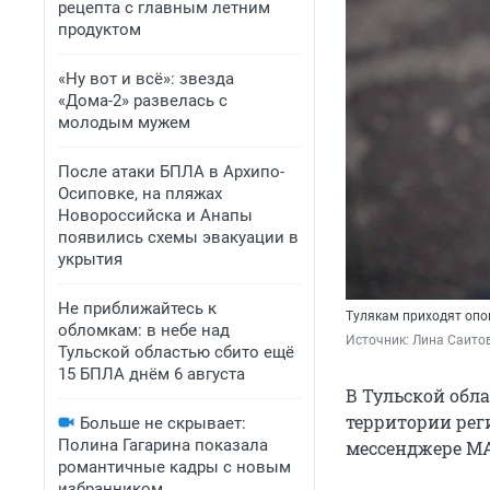
рецепта с главным летним
продуктом
«Ну вот и всё»: звезда
«Дома-2» развелась с
молодым мужем
После атаки БПЛА в Архипо-
Осиповке, на пляжах
Новороссийска и Анапы
появились схемы эвакуации в
укрытия
Не приближайтесь к
Тулякам приходят опо
обломкам: в небе над
Источник: 
Лина Саитов
Тульской областью сбито ещё
15 БПЛА днём 6 августа
В Тульской обла
территории рег
Больше не скрывает:
Полина Гагарина показала
мессенджере M
романтичные кадры с новым
избранником