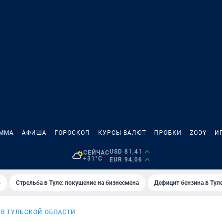
АММА
АФИША
ГОРОСКОП
КУРСЫ ВАЛЮТ
ПРОБКИ
ZODY
И
USD 81,41
СЕЙЧАС
+31°C
EUR 94,06
6
Стрельба в Туле: покушение на бизнесмена
Дефицит бензина в Тул
 В ТУЛЬСКОЙ ОБЛАСТИ