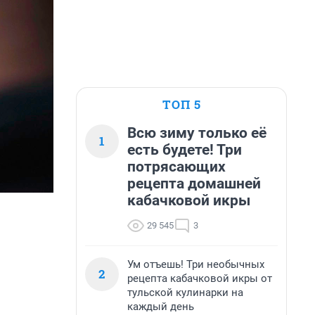
ТОП 5
Всю зиму только её
1
есть будете! Три
потрясающих
рецепта домашней
кабачковой икры
29 545
3
Ум отъешь! Три необычных
2
рецепта кабачковой икры от
тульской кулинарки на
каждый день