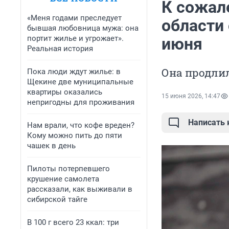
К сожал
«Меня годами преследует
области
бывшая любовница мужа: она
портит жилье и угрожает».
июня
Реальная история
Она продлил
Пока люди ждут жилье: в
Щекине две муниципальные
квартиры оказались
15 июня 2026, 14:47
непригодны для проживания
Написать
Нам врали, что кофе вреден?
Кому можно пить до пяти
чашек в день
Пилоты потерпевшего
крушение самолета
рассказали, как выживали в
сибирской тайге
В 100 г всего 23 ккал: три