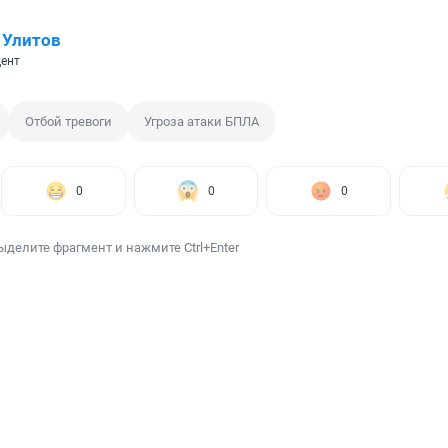
 Улитов
ент
Отбой тревоги
Угроза атаки БПЛА
0
0
0
ыделите фрагмент и нажмите Ctrl+Enter