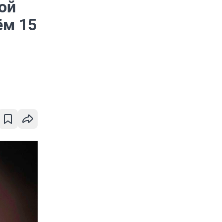
ой
ём 15