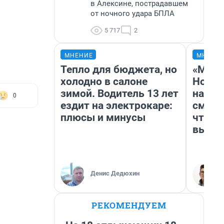
в Алексине, пострадавшем
от ночного удара БПЛА
5 717
2
МНЕНИЕ
МНЕНИ
Тепло для бюджета, но
«Мы в
холодно в салоне
Нолан
зимой. Водитель 13 лет
настр
0
ездит на электрокаре:
смотр
плюсы и минусы
чтобы
выгля
Денис Дедюхин
РЕКОМЕНДУЕМ