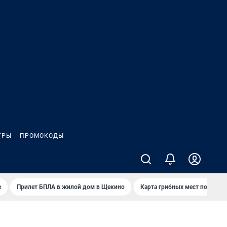
ГРЫ
ПРОМОКОДЫ
е
Прилет БПЛА в жилой дом в Щекино
Карта грибных мест под Туло