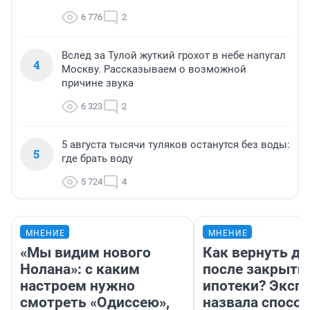
6 776
2
Вслед за Тулой жуткий грохот в небе напугал
4
Москву. Рассказываем о возможной
причине звука
6 323
2
5 августа тысячи туляков останутся без воды:
5
где брать воду
5 724
4
МНЕНИЕ
МНЕНИЕ
«Мы видим нового
Как вернуть де
Нолана»: с каким
после закрыти
настроем нужно
ипотеки? Эксп
смотреть «Одиссею»,
назвала способ