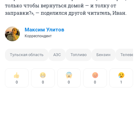
только чтобы вернуться домой — и толку от
заправки?», — поделился другой читатель, Иван.
Максим Улитов
Корреспондент
Тульская область
АЗС
Топливо
Бензин
Телевед
0
0
0
0
1