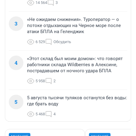
14 564
3
«Не ожидаем снижения». Туроператор — о
3
потоке отдыхающих на Черное море после
атаки БПЛА на Геленджик
6 529
Обсудить
«Этот склад был моим домом»: что говорят
4
работники склада Wildberries в Алексине,
пострадавшем от ночного удара БПЛА
5 958
2
5 августа тысячи туляков останутся без воды:
5
где брать воду
5 468
4