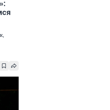
»:
мся
к,