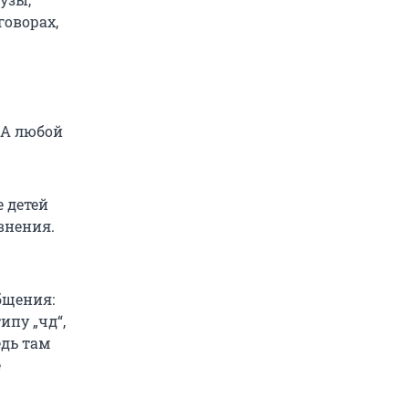
говорах,
 А любой
 детей
внения.
бщения:
ипу „чд“,
едь там
е