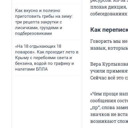
плохая дикция, 
Как вкусно и полезно
собеседованиях
приготовить грибы на зиму:
три рецепта закрутки с
лисичками, груздями и
Как переписк
подберезовиками
Говорить мы не
«На 18 отдыхающих 18
навык, которым
поваров». Как проходит лето в
Крыму с перебоями света и
бензина, водой по графику и
Вера Курлыкова
налетами БПЛА
учили применят
Сейчас всё это с
«Чем проще нап
сообщения состо
„пр“, слова зам
значков не вст
возникают слож