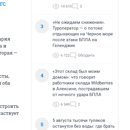
ГС
14 610
3
«Не ожидаем снижения».
3
Туроператор — о потоке
отдыхающих на Черное море
ария
после атаки БПЛА на
а и
Геленджик
торая —
6 722
Обсудить
«Этот склад был моим
4
сты,
домом»: что говорят
и оба
работники склада Wildberries
в Алексине, пострадавшем
от ночного удара БПЛА
6 349
2
 строить
частвует
5 августа тысячи туляков
5
останутся без воды: где брать