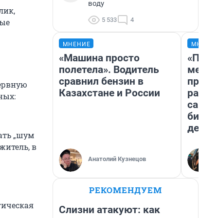
воду
лик,
5 533
4
рые
МНЕНИЕ
МНЕНИ
«Машина просто
«Поку
полетела». Водитель
мешке
сравнил бензин в
предп
нервную
Казахстане и России
расска
ных:
самом
бизне
дешев
ать „шум
житель, в
Анатолий Кузнецов
РЕКОМЕНДУЕМ
огическая
Слизни атакуют: как