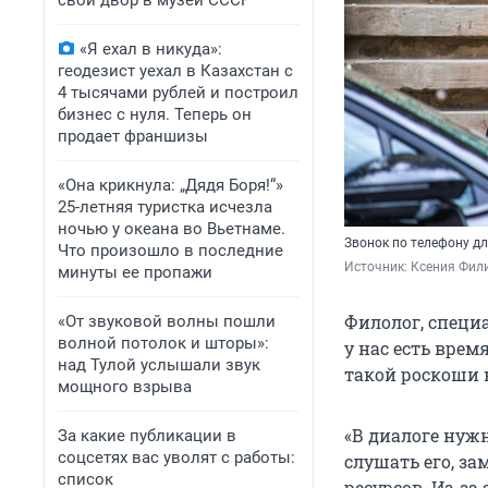
свой двор в музей СССР
«Я ехал в никуда»:
геодезист уехал в Казахстан с
4 тысячами рублей и построил
бизнес с нуля. Теперь он
продает франшизы
«Она крикнула: „Дядя Боря!“»
25-летняя туристка исчезла
ночью у океана во Вьетнаме.
Звонок по телефону дл
Что произошло в последние
Источник: 
Ксения Фили
минуты ее пропажи
Филолог, специа
«От звуковой волны пошли
волной потолок и шторы»:
у нас есть врем
над Тулой услышали звук
такой роскоши н
мощного взрыва
«В диалоге нуж
За какие публикации в
соцсетях вас уволят с работы:
слушать его, за
список
ресурсов. Из-за