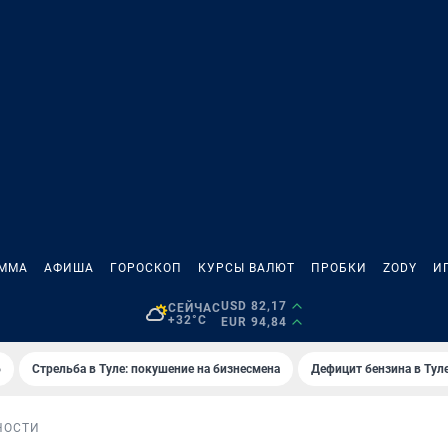
АММА
АФИША
ГОРОСКОП
КУРСЫ ВАЛЮТ
ПРОБКИ
ZODY
И
USD 82,17
СЕЙЧАС
+32°C
EUR 94,84
6
Стрельба в Туле: покушение на бизнесмена
Дефицит бензина в Тул
НОСТИ