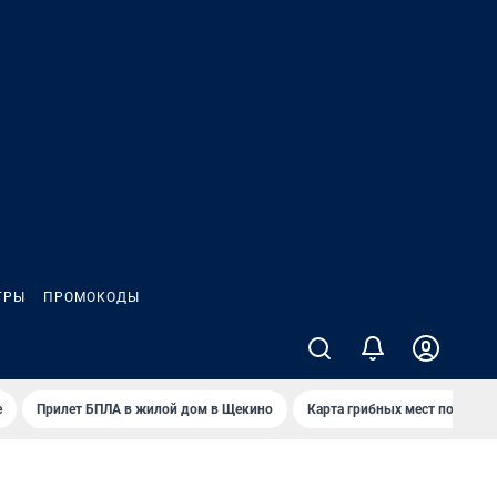
ГРЫ
ПРОМОКОДЫ
е
Прилет БПЛА в жилой дом в Щекино
Карта грибных мест под Туло