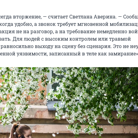
всегда вторжение, — считает Светлана Аверина. — Соо
 когда удобно, а звонок требует мгновенной мобилиза
акция не на разговор, а на требование немедленно вой
ать. Для людей с высоким контролем или травмой
равносильно выходу на сцену без сценария. Это не не
венной уязвимости, записанный в теле как замирание»