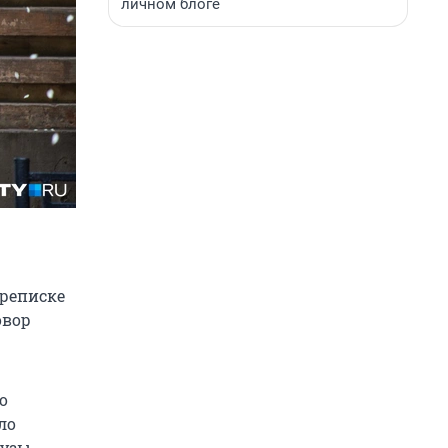
личном блоге
ереписке
овор
о
ло
узы,