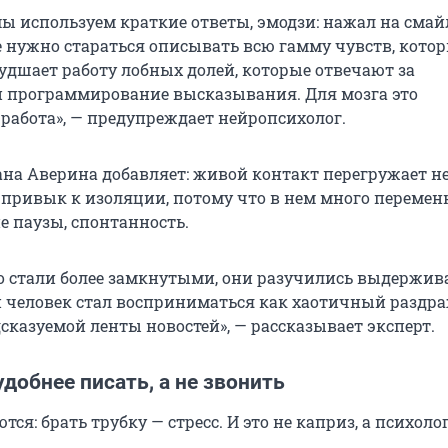
мы используем краткие ответы, эмодзи: нажал на смай
е нужно стараться описывать всю гамму чувств, кото
худшает работу лобных долей, которые отвечают за
 программирование высказывания. Для мозга это
работа», — предупреждает нейропсихолог.
ана Аверина добавляет: живой контакт перегружает 
о привык к изоляции, потому что в нем много перемен
е паузы, спонтанность.
о стали более замкнутыми, они разучились выдержив
й человек стал восприниматься как хаотичный раздра
сказуемой ленты новостей», — рассказывает эксперт.
добнее писать, а не звонить
ся: брать трубку — стресс. И это не каприз, а психол