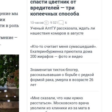
спасти цветник от
вредителей — три
копеечных способа
бщение мы
ции
13 часов
9 321
6
ти в роль
Ученый АлтГУ рассказала, ждать ли
нашествия комаров в августе
умение —
.
«Кто-то считает меня сумасшедшей».
Екатеринбурженка приютила дома
200 жирафов — фото и видео
Знаменитая тикток-блогер,
рассказывавшая о борьбе с редкой
формой рака, умерла в возрасте 26
лет
«Мне сказали, что нам нужно
расстаться». Московского врача
уволили из клиники из-за мата в