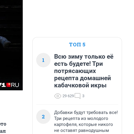
ТОП 5
Всю зиму только её
1
есть будете! Три
потрясающих
рецепта домашней
кабачковой икры
29 629
3
Добавки будут требовать все!
2
Три рецепта из молодого
это
картофеля, которые никого
не оставят равнодушным
тал