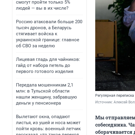
смогут пройти только 5%
людей — вы в их числе?
Россию атаковали больше 200
тысяч дронов, а Беларусь
стягивает войска к
украинской границе: главное
об СВО за неделю
Лицевая гладь для чайников:
гайд от набора петель до
первого готового изделия
Передала мошенникам 2,1
млн: в Тульской области
Регулярная переписка
нашли женщину, забравшую
Источник: 
Алексей Вол
деньги у пенсионера
Вылетают окна, опадают
Мы отправляем 
листья, из ушей и носа может
собеседника. Ч
пойти кровь: военный летчик
оборачивается 
рассказал, что такое переход