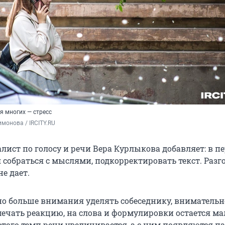
я многих — стресс
монова / IRCITY.RU
лист по голосу и речи Вера Курлыкова добавляет: в п
я собраться с мыслями, подкорректировать текст. Разг
е дает.
но больше внимания уделять собеседнику, внимательн
мечать реакцию, на слова и формулировки остается ма
 этого темп речи увеличивается, а с ним появляются па