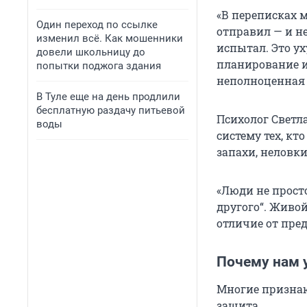
«В переписках 
Один переход по ссылке
отправил — и н
изменил всё. Как мошенники
испытал. Это у
довели школьницу до
планирование и
попытки поджога здания
неполноценная 
В Туле еще на день продлили
бесплатную раздачу питьевой
Психолог Светл
воды
систему тех, кт
запахи, неловки
«Люди не прост
другого“. Живо
отличие от пред
Почему нам у
Многие признают
защита.