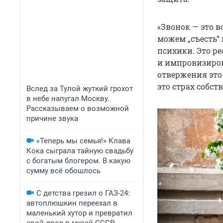
«Звонок — это 
можем „съесть“
психики. Это ре
и импровизиров
отвержения это 
это страх собст
Вслед за Тулой жуткий грохот
в небе напугал Москву.
Рассказываем о возможной
причине звука
«Теперь мы семья!» Клава
Кока сыграла тайную свадьбу
с богатым блогером. В какую
сумму всё обошлось
С детства грезил о ГАЗ-24:
автоплюшкин переехал в
маленький хутор и превратил