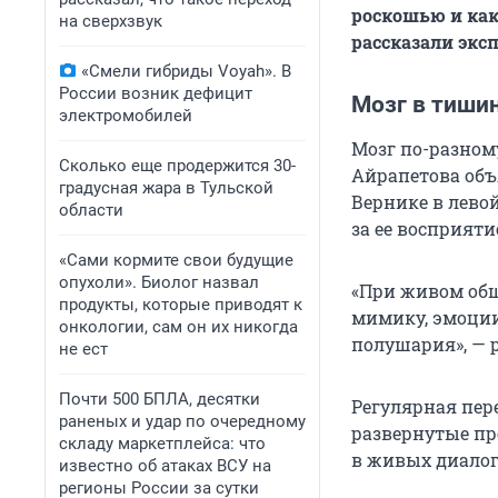
роскошью и как
на сверхзвук
рассказали экс
«Смели гибриды Voyah». В
России возник дефицит
Мозг в тишин
электромобилей
Мозг по-разном
Сколько еще продержится 30-
Айрапетова объ
градусная жара в Тульской
Вернике в левой
области
за ее восприяти
«Сами кормите свои будущие
опухоли». Биолог назвал
«При живом общ
продукты, которые приводят к
мимику, эмоции.
онкологии, сам он их никогда
полушария», — 
не ест
Почти 500 БПЛА, десятки
Регулярная пер
раненых и удар по очередному
развернутые пр
складу маркетплейса: что
в живых диалог
известно об атаках ВСУ на
регионы России за сутки