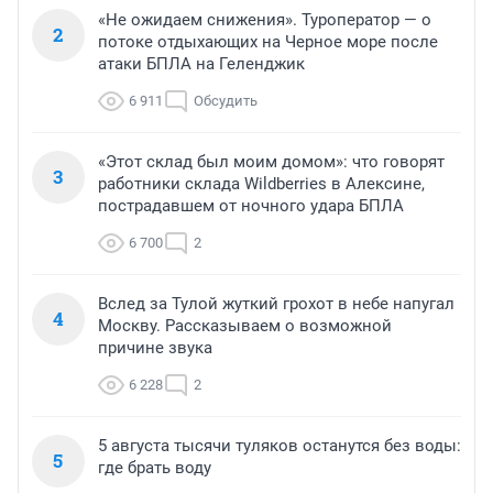
«Не ожидаем снижения». Туроператор — о
2
потоке отдыхающих на Черное море после
атаки БПЛА на Геленджик
6 911
Обсудить
«Этот склад был моим домом»: что говорят
3
работники склада Wildberries в Алексине,
пострадавшем от ночного удара БПЛА
6 700
2
Вслед за Тулой жуткий грохот в небе напугал
4
Москву. Рассказываем о возможной
причине звука
6 228
2
5 августа тысячи туляков останутся без воды:
5
где брать воду