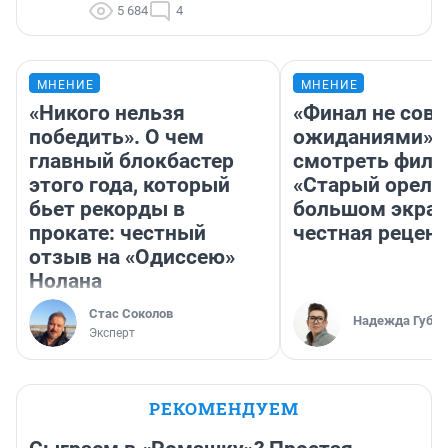
5 684
4
МНЕНИЕ
МНЕНИЕ
«Никого нельзя
«Финал не совп
победить». О чем
ожиданиями»: 
главный блокбастер
смотреть фил
этого года, который
«Старый орел» 
бьет рекорды в
большом экран
прокате: честный
честная рецен
отзыв на «Одиссею»
Нолана
Стас Соколов
Надежда Губар
Эксперт
РЕКОМЕНДУЕМ