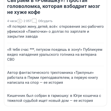
Сыграем в «Ромашку»? Простая
головоломка, которая взбодрит мозг
не хуже кофе
4 часа
2 057
Обсудить
«Я потерял жену, детей, всё»: откровения экс-рабочего
уфимской «Лампочки» о долгах по зарплате и
закрытии завода
«Я тебя счас ***, петухом поедешь в зону!» Публикуем
видео нападения уральского гопника на ветерана
СВО
Автор фантастического трехтомника «Трилунье»
работала в Перми преподавателем, а первую книгу
написала на спор — ее история
Кишечник был собран в гармошку: в Югре кошечка с
тяжелой судьбой ищет новый дом — ее история