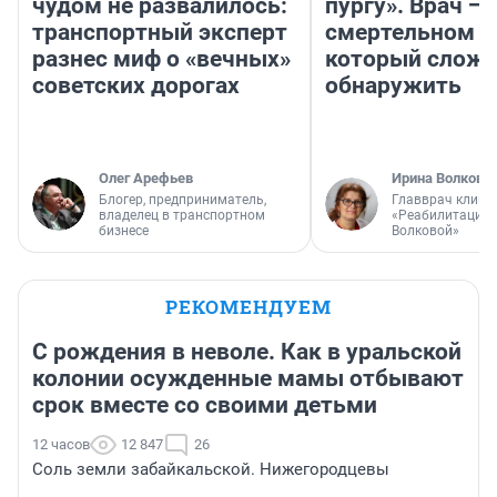
чудом не развалилось:
пургу». Врач — 
транспортный эксперт
смертельном д
разнес миф о «вечных»
который слож
советских дорогах
обнаружить
Олег Арефьев
Ирина Волкова
Блогер, предприниматель,
Главврач клини
владелец в транспортном
«Реабилитация 
бизнесе
Волковой»
РЕКОМЕНДУЕМ
С рождения в неволе. Как в уральской
колонии осужденные мамы отбывают
срок вместе со своими детьми
12 часов
12 847
26
Соль земли забайкальской. Нижегородцевы