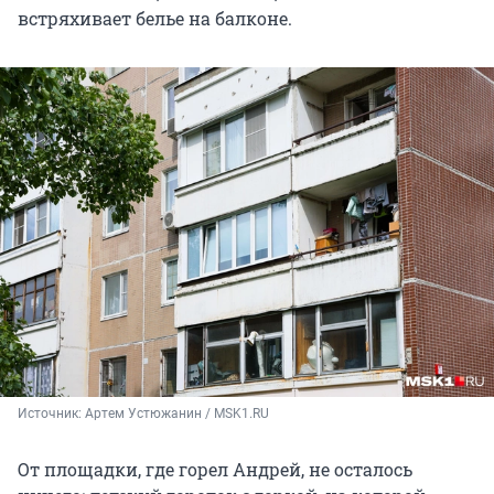
встряхивает белье на балконе.
Источник: 
Артем Устюжанин / MSK1.RU 
От площадки, где горел Андрей, не осталось